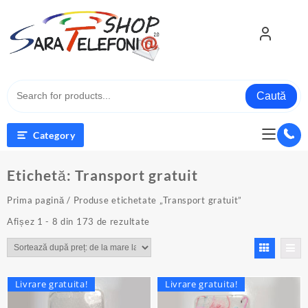
Skip
to
content
Caută
Category
Etichetă:
Transport gratuit
Prima pagină
/ Produse etichetate „Transport gratuit”
Sortat
Afișez 1 - 8 din 173 de rezultate
după
preț:
de
la
Livrare gratuita!
Livrare gratuita!
mare
la