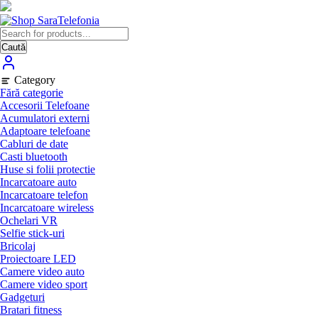
Skip
to
content
Caută
Category
Fără categorie
Accesorii Telefoane
Acumulatori externi
Adaptoare telefoane
Cabluri de date
Casti bluetooth
Huse si folii protectie
Incarcatoare auto
Incarcatoare telefon
Incarcatoare wireless
Ochelari VR
Selfie stick-uri
Bricolaj
Proiectoare LED
Camere video auto
Camere video sport
Gadgeturi
Bratari fitness