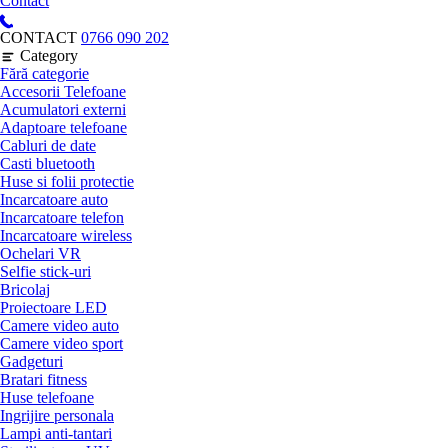
Contact
CONTACT
0766 090 202
Category
Fără categorie
Accesorii Telefoane
Acumulatori externi
Adaptoare telefoane
Cabluri de date
Casti bluetooth
Huse si folii protectie
Incarcatoare auto
Incarcatoare telefon
Incarcatoare wireless
Ochelari VR
Selfie stick-uri
Bricolaj
Proiectoare LED
Camere video auto
Camere video sport
Gadgeturi
Bratari fitness
Huse telefoane
Ingrijire personala
Lampi anti-tantari