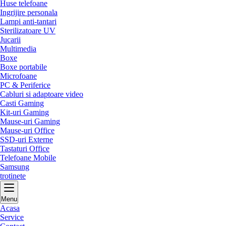
Huse telefoane
Ingrijire personala
Lampi anti-tantari
Sterilizatoare UV
Jucarii
Multimedia
Boxe
Boxe portabile
Microfoane
PC & Periferice
Cabluri si adaptoare video
Casti Gaming
Kit-uri Gaming
Mause-uri Gaming
Mause-uri Office
SSD-uri Externe
Tastaturi Office
Telefoane Mobile
Samsung
trotinete
Menu
Acasa
Service