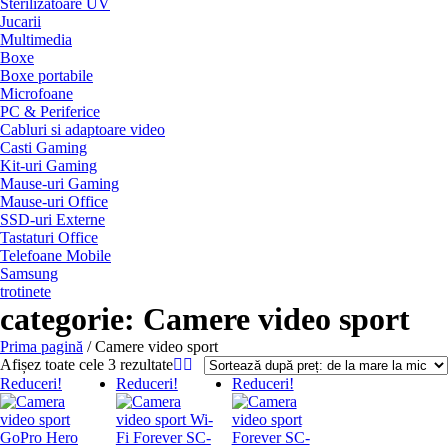
Sterilizatoare UV
Jucarii
Multimedia
Boxe
Boxe portabile
Microfoane
PC & Periferice
Cabluri si adaptoare video
Casti Gaming
Kit-uri Gaming
Mause-uri Gaming
Mause-uri Office
SSD-uri Externe
Tastaturi Office
Telefoane Mobile
Samsung
trotinete
categorie:
Camere video sport
Prima pagină
/ Camere video sport
Sortat
Afișez toate cele 3 rezultate
după
Reduceri!
Reduceri!
Reduceri!
preț:
de
la