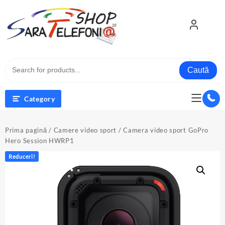
Skip
to
content
Caută
Category
Prima pagină
/
Camere video sport
/ Camera video sport GoPro
Hero Session HWRP1
Reduceri!