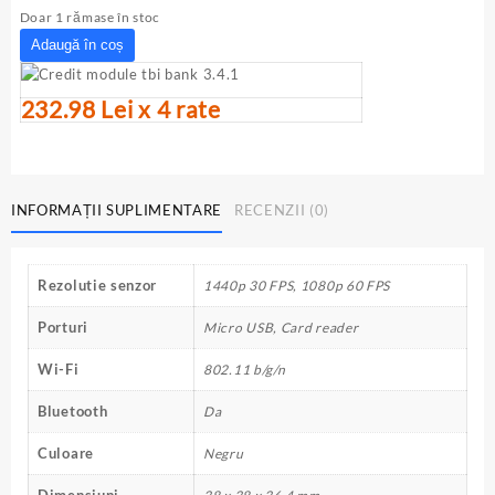
inițial
curent
Doar 1 rămase în stoc
a
este:
Cantitate
Adaugă în coș
fost:
890.00lei.
Camera
1,000.00lei.
video
232.98 Lei x 4 rate
sport
GoPro
Hero
Session
HWRP1
INFORMAȚII SUPLIMENTARE
RECENZII (0)
Rezolutie senzor
1440p 30 FPS, 1080p 60 FPS
Porturi
Micro USB, Card reader
Wi-Fi
802.11 b/g/n
Bluetooth
Da
Culoare
Negru