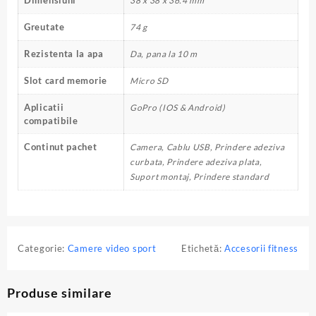
Dimensiuni
38 x 38 x 36.4 mm
Greutate
74 g
Rezistenta la apa
Da, pana la 10 m
Slot card memorie
Micro SD
Aplicatii
GoPro (IOS & Android)
compatibile
Continut pachet
Camera, Cablu USB, Prindere adeziva
curbata, Prindere adeziva plata,
Suport montaj, Prindere standard
Categorie:
Camere video sport
Etichetă:
Accesorii fitness
Produse similare