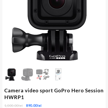
Camera video sport GoPro Hero Session
HWRP1
Prețul
Prețul
1,000.00
lei
890.00
lei