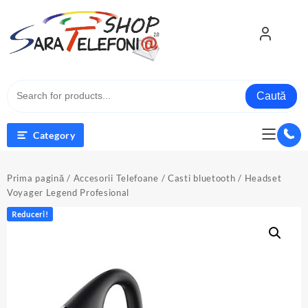
Skip
to
content
Caută
Category
Prima pagină
/
Accesorii Telefoane
/
Casti bluetooth
/ Headset
Voyager Legend Profesional
Reduceri!