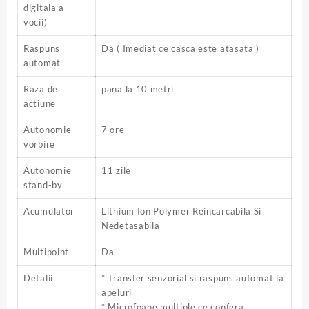
digitala a
vocii)
Raspuns
Da ( Imediat ce casca este atasata )
automat
Raza de
pana la 10 metri
actiune
Autonomie
7 ore
vorbire
Autonomie
11 zile
stand-by
Acumulator
Lithium Ion Polymer Reincarcabila Si
Nedetasabila
Multipoint
Da
Detalii
* Transfer senzorial si raspuns automat la
apeluri
* Microfoane multiple ce confera