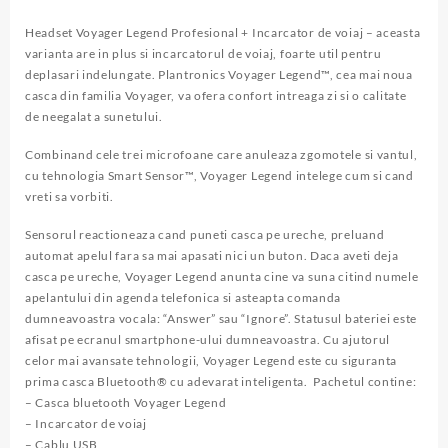
Headset Voyager Legend Profesional + Incarcator de voiaj – aceasta
varianta are in plus si incarcatorul de voiaj, foarte util pentru
deplasari indelungate. Plantronics Voyager Legend™, cea mai noua
casca din familia Voyager, va ofera confort intreaga zi si o calitate
de neegalat a sunetului.
Combinand cele trei microfoane care anuleaza zgomotele si vantul,
cu tehnologia Smart Sensor™, Voyager Legend intelege cum si cand
vreti sa vorbiti.
Sensorul reactioneaza cand puneti casca pe ureche, preluand
automat apelul fara sa mai apasati nici un buton. Daca aveti deja
casca pe ureche, Voyager Legend anunta cine va suna citind numele
apelantului din agenda telefonica si asteapta comanda
dumneavoastra vocala: “Answer” sau “Ignore”. Statusul bateriei este
afisat pe ecranul smartphone-ului dumneavoastra. Cu ajutorul
celor mai avansate tehnologii, Voyager Legend este cu siguranta
prima casca Bluetooth® cu adevarat inteligenta. Pachetul contine:
– Casca bluetooth Voyager Legend
– Incarcator de voiaj
– Cablu USB