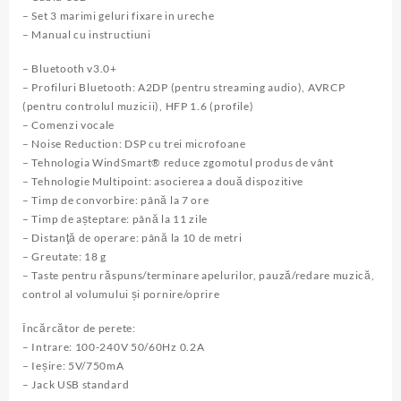
– Set 3 marimi geluri fixare in ureche
– Manual cu instructiuni
– Bluetooth v3.0+
– Profiluri Bluetooth: A2DP (pentru streaming audio), AVRCP
(pentru controlul muzicii), HFP 1.6 (profile)
– Comenzi vocale
– Noise Reduction: DSP cu trei microfoane
– Tehnologia WindSmart® reduce zgomotul produs de vânt
– Tehnologie Multipoint: asocierea a două dispozitive
– Timp de convorbire: până la 7 ore
– Timp de așteptare: până la 11 zile
– Distanţă de operare: până la 10 de metri
– Greutate: 18 g
– Taste pentru răspuns/terminare apelurilor, pauză/redare muzică,
control al volumului și pornire/oprire
Încărcător de perete:
– Intrare: 100-240V 50/60Hz 0.2A
– Ieșire: 5V/750mA
– Jack USB standard