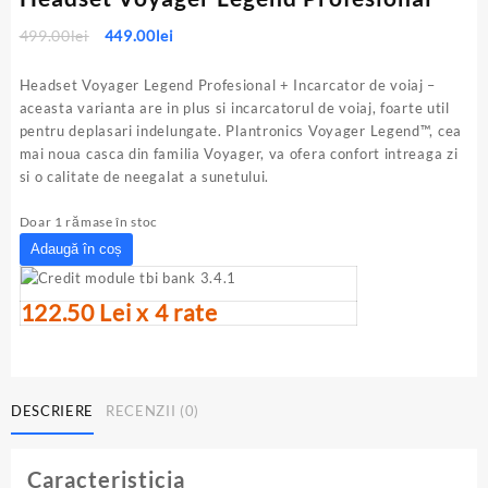
Prețul
Prețul
499.00
lei
449.00
lei
inițial
curent
a
este:
Headset Voyager Legend Profesional + Incarcator de voiaj –
fost:
449.00lei.
aceasta varianta are in plus si incarcatorul de voiaj, foarte util
499.00lei.
pentru deplasari indelungate. Plantronics Voyager Legend™, cea
mai noua casca din familia Voyager, va ofera confort intreaga zi
si o calitate de neegalat a sunetului.
Doar 1 rămase în stoc
Cantitate
Adaugă în coș
Headset
Voyager
122.50 Lei x 4 rate
Legend
Profesional
DESCRIERE
RECENZII (0)
Caracteristicia