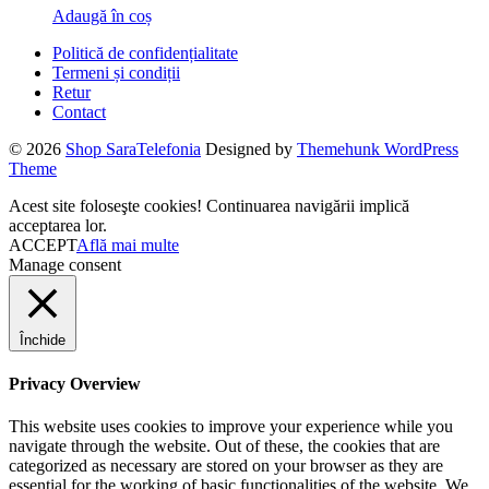
Adaugă în coș
–
from
Politică de confidențialitate
Alpaca
Termeni și condiții
Wool,
Retur
Size
Contact
22cm
–
© 2026
Shop SaraTelefonia
Designed by
Themehunk WordPress
Black
Theme
Acest site foloseşte cookies! Continuarea navigării implică
acceptarea lor.
ACCEPT
Află mai multe
Manage consent
Închide
Privacy Overview
This website uses cookies to improve your experience while you
navigate through the website. Out of these, the cookies that are
categorized as necessary are stored on your browser as they are
essential for the working of basic functionalities of the website. We