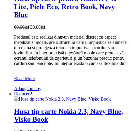
Lite, Piele Eco, Retro Book, Navy
Blue
Prețul
Prețul
69.00
lei
30.00
lei
inițial
curent
Produsul este realizat dintr-un material discret cu aspect
a
este:
metalizat si moale, are o structura care il impiedica sa alunece
fost:
30.00lei.
din mana si protejeaza totodata impotriva socurilor sau
69.00lei.
loviturilor. In interior există o țesătură moale care protejează
ecranul telefonului de zgarieturi și un buzunar practic pentru
carduri sau bancnote. In interior există o carcasă flexibilă din
…
Husa
Read More
tip
Adaugă în coș
carte
Reduceri!
pentru
Huawei
P40
Lite,
Husa tip carte Nokia 2.3, Navy Blue,
Piele
Visko Book
Eco,
Retro
Book,