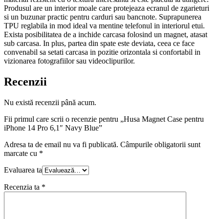
Blue
Produsul are un interior moale care protejeaza ecranul de zgarieturi
si un buzunar practic pentru carduri sau bancnote. Suprapunerea
TPU reglabila in mod ideal va mentine telefonul in interiorul etui.
Exista posibilitatea de a inchide carcasa folosind un magnet, atasat
sub carcasa. In plus, partea din spate este deviata, ceea ce face
convenabil sa setati carcasa in pozitie orizontala si confortabil in
vizionarea fotografiilor sau videoclipurilor.
Recenzii
Nu există recenzii până acum.
Fii primul care scrii o recenzie pentru „Husa Magnet Case pentru
iPhone 14 Pro 6,1″ Navy Blue”
Adresa ta de email nu va fi publicată.
Câmpurile obligatorii sunt
marcate cu
*
Evaluarea ta
Recenzia ta
*