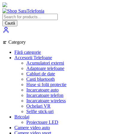
Skip
to
content
Caută
Category
Fără categorie
Accesorii Telefoane
Acumulatori externi
Adaptoare telefoane
Cabluri de date
Casti bluetooth
Huse si folii protectie
Incarcatoare auto
Incarcatoare telefon
Incarcatoare wireless
Ochelari VR
Selfie stick-uri
Bricolaj
Proiectoare LED
Camere video auto
Camere video sport