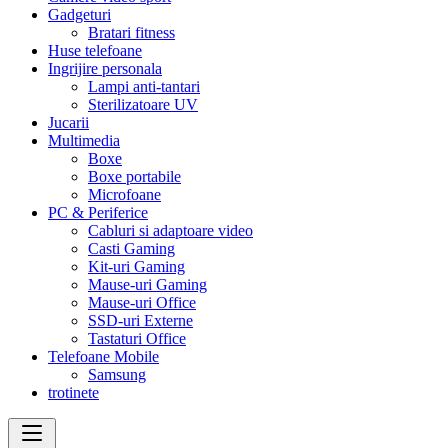
Gadgeturi
Bratari fitness
Huse telefoane
Ingrijire personala
Lampi anti-tantari
Sterilizatoare UV
Jucarii
Multimedia
Boxe
Boxe portabile
Microfoane
PC & Periferice
Cabluri si adaptoare video
Casti Gaming
Kit-uri Gaming
Mause-uri Gaming
Mause-uri Office
SSD-uri Externe
Tastaturi Office
Telefoane Mobile
Samsung
trotinete