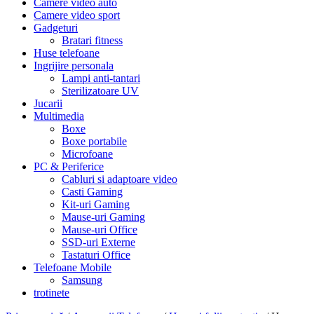
Camere video auto
Camere video sport
Gadgeturi
Bratari fitness
Huse telefoane
Ingrijire personala
Lampi anti-tantari
Sterilizatoare UV
Jucarii
Multimedia
Boxe
Boxe portabile
Microfoane
PC & Periferice
Cabluri si adaptoare video
Casti Gaming
Kit-uri Gaming
Mause-uri Gaming
Mause-uri Office
SSD-uri Externe
Tastaturi Office
Telefoane Mobile
Samsung
trotinete