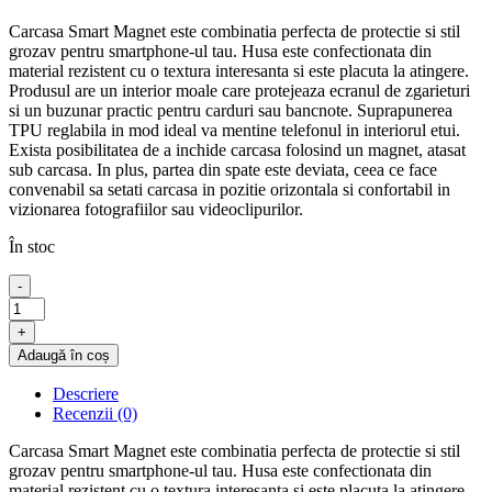
fost:
29.00lei.
Carcasa Smart Magnet este combinatia perfecta de protectie si stil
50.00lei.
grozav pentru smartphone-ul tau. Husa este confectionata din
material rezistent cu o textura interesanta si este placuta la atingere.
Produsul are un interior moale care protejeaza ecranul de zgarieturi
si un buzunar practic pentru carduri sau bancnote. Suprapunerea
TPU reglabila in mod ideal va mentine telefonul in interiorul etui.
Exista posibilitatea de a inchide carcasa folosind un magnet, atasat
sub carcasa. In plus, partea din spate este deviata, ceea ce face
convenabil sa setati carcasa in pozitie orizontala si confortabil in
vizionarea fotografiilor sau videoclipurilor.
În stoc
-
Cantitate
Husa
+
Magnet
Adaugă în coș
Case
pentru
Descriere
iPhone
Recenzii (0)
14
Pro
Carcasa Smart Magnet este combinatia perfecta de protectie si stil
6,1"
grozav pentru smartphone-ul tau. Husa este confectionata din
Navy
material rezistent cu o textura interesanta si este placuta la atingere.