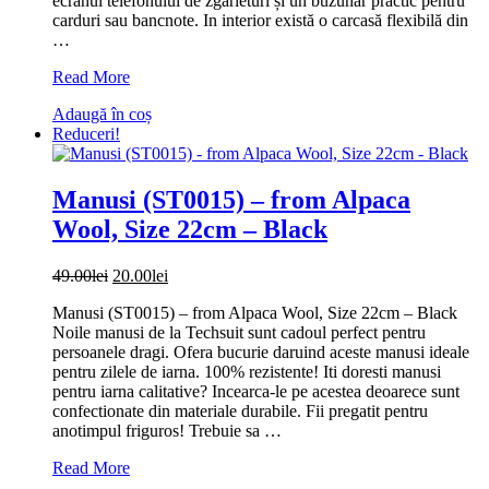
ecranul telefonului de zgarieturi și un buzunar practic pentru
carduri sau bancnote. In interior există o carcasă flexibilă din
…
Husa
Read More
tip
Adaugă în coș
carte
Reduceri!
Nokia
2.3,
Red,
Visko
Manusi (ST0015) – from Alpaca
Book
Wool, Size 22cm – Black
Prețul
Prețul
49.00
lei
20.00
lei
inițial
curent
Manusi (ST0015) – from Alpaca Wool, Size 22cm – Black
a
este:
Noile manusi de la Techsuit sunt cadoul perfect pentru
fost:
20.00lei.
persoanele dragi. Ofera bucurie daruind aceste manusi ideale
49.00lei.
pentru zilele de iarna. 100% rezistente! Iti doresti manusi
pentru iarna calitative? Incearca-le pe acestea deoarece sunt
confectionate din materiale durabile. Fii pregatit pentru
anotimpul friguros! Trebuie sa …
Manusi
Read More
(ST0015)