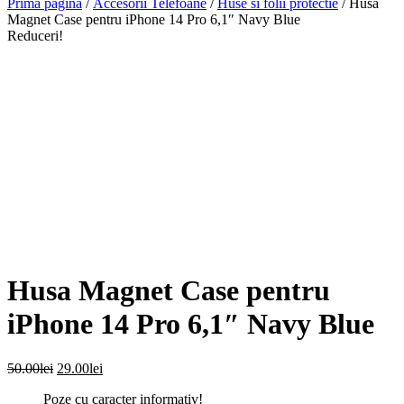
Prima pagină
/
Accesorii Telefoane
/
Huse si folii protectie
/ Husa
Magnet Case pentru iPhone 14 Pro 6,1″ Navy Blue
Reduceri!
Husa Magnet Case pentru
iPhone 14 Pro 6,1″ Navy Blue
Prețul
Prețul
50.00
lei
29.00
lei
inițial
curent
Poze cu caracter informativ!
a
este: