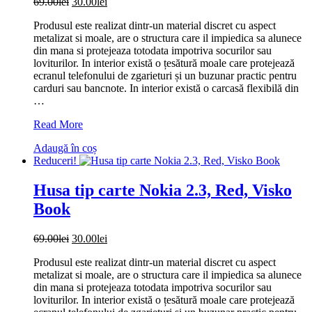
Prețul
Prețul
69.00
lei
30.00
lei
Navy
inițial
curent
Blue
Produsul este realizat dintr-un material discret cu aspect
a
este:
metalizat si moale, are o structura care il impiedica sa alunece
fost:
30.00lei.
din mana si protejeaza totodata impotriva socurilor sau
69.00lei.
loviturilor. In interior există o țesătură moale care protejează
ecranul telefonului de zgarieturi și un buzunar practic pentru
carduri sau bancnote. In interior există o carcasă flexibilă din
…
Husa
Read More
tip
Adaugă în coș
carte
Reduceri!
Nokia
2.3,
Navy
Husa tip carte Nokia 2.3, Red, Visko
Blue,
Book
Visko
Book
Prețul
Prețul
69.00
lei
30.00
lei
inițial
curent
Produsul este realizat dintr-un material discret cu aspect
a
este:
metalizat si moale, are o structura care il impiedica sa alunece
fost:
30.00lei.
din mana si protejeaza totodata impotriva socurilor sau
69.00lei.
loviturilor. In interior există o țesătură moale care protejează