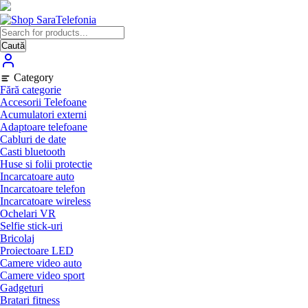
Skip
to
content
Caută
Category
Fără categorie
Accesorii Telefoane
Acumulatori externi
Adaptoare telefoane
Cabluri de date
Casti bluetooth
Huse si folii protectie
Incarcatoare auto
Incarcatoare telefon
Incarcatoare wireless
Ochelari VR
Selfie stick-uri
Bricolaj
Proiectoare LED
Camere video auto
Camere video sport
Gadgeturi
Bratari fitness