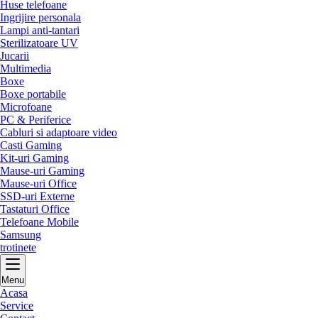
Huse telefoane
Ingrijire personala
Lampi anti-tantari
Sterilizatoare UV
Jucarii
Multimedia
Boxe
Boxe portabile
Microfoane
PC & Periferice
Cabluri si adaptoare video
Casti Gaming
Kit-uri Gaming
Mause-uri Gaming
Mause-uri Office
SSD-uri Externe
Tastaturi Office
Telefoane Mobile
Samsung
trotinete
Menu
Acasa
Service