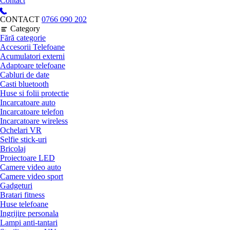
Contact
CONTACT
0766 090 202
Category
Fără categorie
Accesorii Telefoane
Acumulatori externi
Adaptoare telefoane
Cabluri de date
Casti bluetooth
Huse si folii protectie
Incarcatoare auto
Incarcatoare telefon
Incarcatoare wireless
Ochelari VR
Selfie stick-uri
Bricolaj
Proiectoare LED
Camere video auto
Camere video sport
Gadgeturi
Bratari fitness
Huse telefoane
Ingrijire personala
Lampi anti-tantari