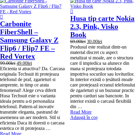
Husa tip carte Nokia
Carbonite
2.3, Pink, Visko
FiberShell –
Book
Samsung Galaxy Z
Prețul
Prețul
69.00
lei
30.00
lei
inițial
curent
Flip6 / Flip7 FE –
Produsul este realizat dintr-un
a
este:
material discret cu aspect
Red Vortex
fost:
30.00lei.
metalizat si moale, are o structura
Prețul
Prețul
69.00lei.
99.00
lei
49.00
lei
care il impiedica sa alunece din
inițial
curent
Eficienta si atractiva? Da. Carcasa
mana si protejeaza totodata
a
este:
originala Techsuit iti protejeaza
impotriva socurilor sau loviturilor.
fost:
49.00lei.
telefonul de praf, zgarieturi si
In interior există o țesătură moale
99.00lei.
amprente, in timp ce arata
care protejează ecranul telefonului
fenomenal! Alege ceva diferit
de zgarieturi și un buzunar practic
Husa Techsuit este o varianta
pentru carduri sau bancnote. In
ideala pentru a-ti personaliza
interior există o carcasă flexibilă
telefonul. Pattern-ul inovativ
din …
Husa
transmite eleganta, pastrand de
Read More
tip
asemenea un aer modern. Stil si
Adaugă în coș
carte
eficienta Daca iti doresti o carcasa
Nokia
estetica ce iti protejeaza …
Carbonite
2.3,
Read More