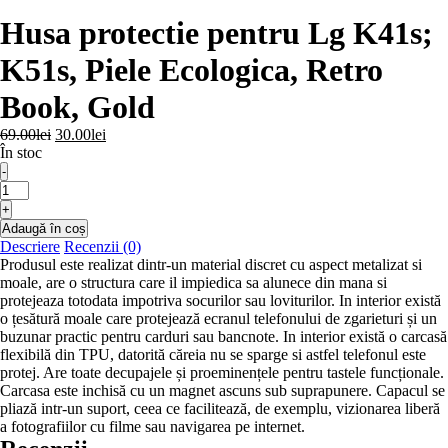
Husa protectie pentru Lg K41s;
K51s, Piele Ecologica, Retro
Book, Gold
Prețul
Prețul
69.00
lei
30.00
lei
inițial
curent
În stoc
a
este:
-
fost:
30.00lei.
Cantitate
69.00lei.
Husa
+
protectie
Adaugă în coș
pentru
Descriere
Recenzii (0)
Lg
Produsul este realizat dintr-un material discret cu aspect metalizat si
K41s;
moale, are o structura care il impiedica sa alunece din mana si
K51s,
protejeaza totodata impotriva socurilor sau loviturilor. In interior există
Piele
o țesătură moale care protejează ecranul telefonului de zgarieturi și un
Ecologica,
buzunar practic pentru carduri sau bancnote. In interior există o carcasă
Retro
flexibilă din TPU, datorită căreia nu se sparge si astfel telefonul este
Book,
protej. Are toate decupajele și proeminențele pentru tastele funcționale.
Gold
Carcasa este inchisă cu un magnet ascuns sub suprapunere. Capacul se
pliază intr-un suport, ceea ce facilitează, de exemplu, vizionarea liberă
a fotografiilor cu filme sau navigarea pe internet.