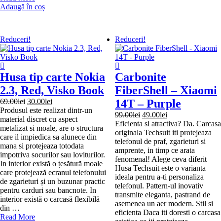
FiberShell
Pink,
Adaugă în coș
–
Visko
Samsung
Book
Galaxy
Reduceri!
Reduceri!
Z
Flip6
/
Flip7
Husa tip carte Nokia
Carbonite
FE
–
2.3, Red, Visko Book
FiberShell – Xiaomi
Red
Prețul
Prețul
69.00
lei
30.00
lei
14T – Purple
Vortex
inițial
curent
Produsul este realizat dintr-un
Prețul
Prețul
99.00
lei
49.00
lei
a
este:
material discret cu aspect
inițial
curent
Eficienta si atractiva? Da. Carcasa
fost:
30.00lei.
metalizat si moale, are o structura
a
este:
originala Techsuit iti protejeaza
69.00lei.
care il impiedica sa alunece din
fost:
49.00lei.
telefonul de praf, zgarieturi si
mana si protejeaza totodata
99.00lei.
amprente, in timp ce arata
impotriva socurilor sau loviturilor.
fenomenal! Alege ceva diferit
In interior există o țesătură moale
Husa Techsuit este o varianta
care protejează ecranul telefonului
ideala pentru a-ti personaliza
de zgarieturi și un buzunar practic
telefonul. Pattern-ul inovativ
pentru carduri sau bancnote. In
transmite eleganta, pastrand de
interior există o carcasă flexibilă
asemenea un aer modern. Stil si
din …
eficienta Daca iti doresti o carcasa
Husa
Read More