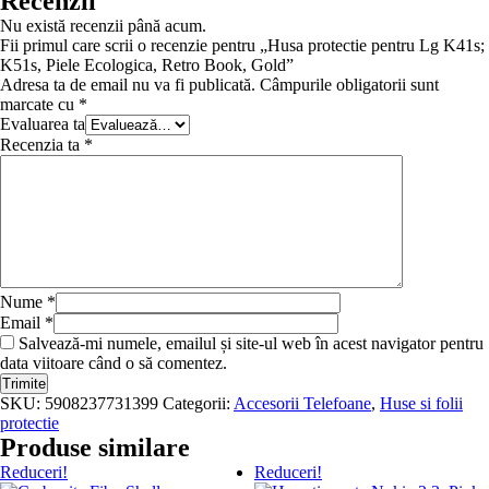
Recenzii
Nu există recenzii până acum.
Fii primul care scrii o recenzie pentru „Husa protectie pentru Lg K41s;
K51s, Piele Ecologica, Retro Book, Gold”
Adresa ta de email nu va fi publicată.
Câmpurile obligatorii sunt
marcate cu
*
Evaluarea ta
Recenzia ta
*
Nume
*
Email
*
Salvează-mi numele, emailul și site-ul web în acest navigator pentru
data viitoare când o să comentez.
SKU:
5908237731399
Categorii:
Accesorii Telefoane
,
Huse si folii
protectie
Produse similare
Reduceri!
Reduceri!