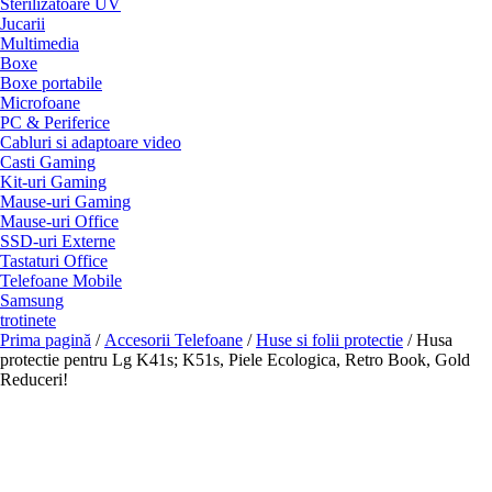
Sterilizatoare UV
Jucarii
Multimedia
Boxe
Boxe portabile
Microfoane
PC & Periferice
Cabluri si adaptoare video
Casti Gaming
Kit-uri Gaming
Mause-uri Gaming
Mause-uri Office
SSD-uri Externe
Tastaturi Office
Telefoane Mobile
Samsung
trotinete
Prima pagină
/
Accesorii Telefoane
/
Huse si folii protectie
/ Husa
protectie pentru Lg K41s; K51s, Piele Ecologica, Retro Book, Gold
Reduceri!