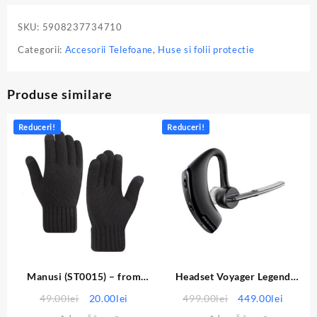
SKU:
5908237734710
Categorii:
Accesorii Telefoane
,
Huse si folii protectie
Produse similare
Reduceri!
Reduceri!
Manusi (ST0015) – from
Headset Voyager Legend
Alpaca Wool, Size 22cm –
Profesional
Prețul
Prețul
Prețul
Prețul
49.00
lei
20.00
lei
499.00
lei
449.00
lei
Black
inițial
curent
inițial
curent