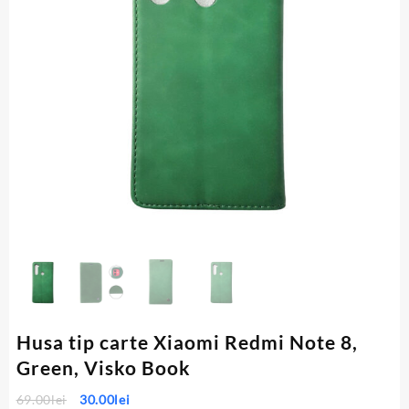
Husa tip carte Xiaomi Redmi Note 8,
Green, Visko Book
Prețul
Prețul
69.00
lei
30.00
lei