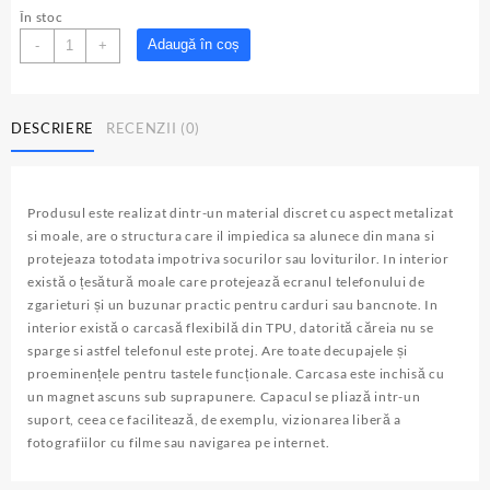
inițial
curent
În stoc
a
este:
Cantitate
Adaugă în coș
-
+
fost:
30.00lei.
Husa
69.00lei.
tip
carte
DESCRIERE
RECENZII (0)
Xiaomi
Redmi
Note
8,
Produsul este realizat dintr-un material discret cu aspect metalizat
Green,
si moale, are o structura care il impiedica sa alunece din mana si
Visko
protejeaza totodata impotriva socurilor sau loviturilor. In interior
Book
există o țesătură moale care protejează ecranul telefonului de
zgarieturi și un buzunar practic pentru carduri sau bancnote. In
interior există o carcasă flexibilă din TPU, datorită căreia nu se
sparge si astfel telefonul este protej. Are toate decupajele și
proeminențele pentru tastele funcționale. Carcasa este inchisă cu
un magnet ascuns sub suprapunere. Capacul se pliază intr-un
suport, ceea ce facilitează, de exemplu, vizionarea liberă a
fotografiilor cu filme sau navigarea pe internet.