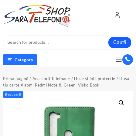
Skip
to
content
Caută
Category
Prima pagină
/
Accesorii Telefoane
/
Huse si folii protectie
/ Husa
tip carte Xiaomi Redmi Note 8, Green, Visko Book
Reduceri!