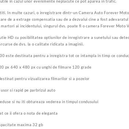
i utile in cazul unor evenimente neplacute ce pot aparea in trafic.
stiti. In multe cazuri, o inregistrare dintr-un Camera Auto Forever Moto
are de a extrage compensatia sau de a dezvalui cine a fost adevaratul f
 martori ai incidentului, singurul dvs. poate fi o camera Forever Moto
lutie HD cu posibilitatea optiunilor de inregistrare a sunetului sau det
rcurse de dvs. la o calitate ridicata a imaginii.
 este destinata pentru a inregistra tot ce intampla in timp ce conduc
0 px 640 x 480 px cu unghi de filmare 120 grade
estinat pentru vizualizarea filmarilor si a pozelor
 usor si rapid pe parbrizul auto
eduse si nu iti obtureaza vederea in timpul condusului
at ce ii ofera o nota de eleganta
apacitate maxima 32 gb