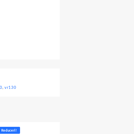
30
,
vr130
Reduceri!