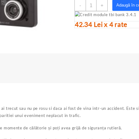
Cantitate
-
+
Adaugă în c
Camera
Auto
Forever
42.34 Lei x 4 rate
VR-
130
i trecut sau nu pe rosu si daca ai fost de vina intr-un accident. Este 
paritiei unui eveniment neplacut in trafic.
e momente de călătorie și poți avea grijă de siguranța rutieră.