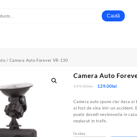
Caută
uto
/ Camera Auto Forever VR-130
Camera Auto Forev
Prețul
Prețul
199.00
lei
129.00
lei
inițial
curent
a
este:
Camera auto spune clar daca ai t
fost:
129.00lei
ai fost de vina intr-un accident.
199.00lei.
poate dovedi nevinovatia in cazu
neplacut in trafic.
În stoc