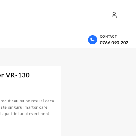
CONTACT
0766 090 202
er VR-130
recut sau nu pe rosu si daca
.
 Este singurul martor care
l aparitiei unui eveniment