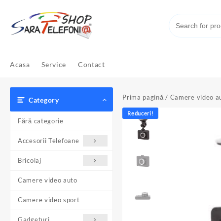
Skip
to
content
Acasa
Service
Contact
Prima pagină
/
Camere video a
Category
Reduceri!
Fără categorie
Accesorii Telefoane
Bricolaj
Camere video auto
Camere video sport
Gadgeturi