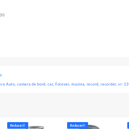
130
o
ra Auto
,
camera de bord
,
car
,
Forever
,
masina
,
record
,
recorder
,
vr-1
Reduceri!
Reduceri!