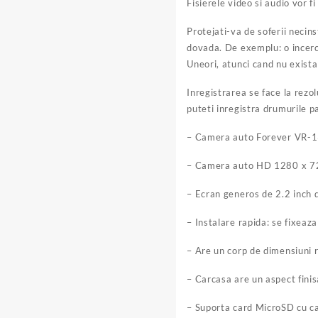
Fisierele video si audio vor f
Protejati-va de soferii necin
dovada. De exemplu: o incerc
Uneori, atunci cand nu exista
Inregistrarea se face la rezo
puteti inregistra drumurile pa
– Camera auto Forever VR-130
– Camera auto HD 1280 x 72
– Ecran generos de 2.2 inch d
– Instalare rapida: se fixeaza
– Are un corp de dimensiuni r
– Carcasa are un aspect finis
– Suporta card MicroSD cu c