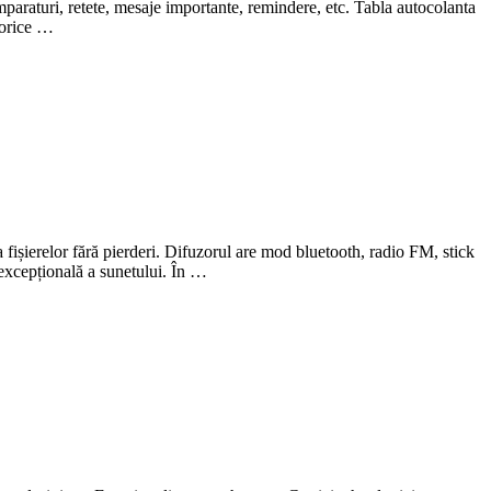
 cumparaturi, retete, mesaje importante, remindere, etc. Tabla autocolanta
a orice …
ișierelor fără pierderi. Difuzorul are mod bluetooth, radio FM, stick
xcepțională a sunetului. În …