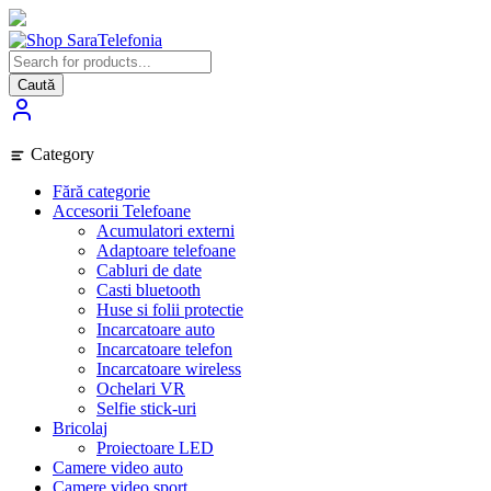
Skip
to
content
Caută
Category
Fără categorie
Accesorii Telefoane
Acumulatori externi
Adaptoare telefoane
Cabluri de date
Casti bluetooth
Huse si folii protectie
Incarcatoare auto
Incarcatoare telefon
Incarcatoare wireless
Ochelari VR
Selfie stick-uri
Bricolaj
Proiectoare LED
Camere video auto
Camere video sport