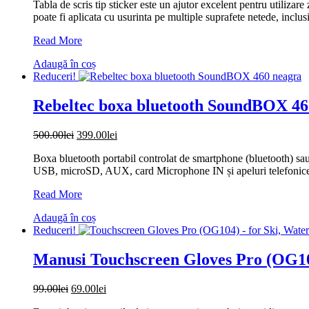
Tabla de scris tip sticker este un ajutor excelent pentru utilizare 
a
este:
poate fi aplicata cu usurinta pe multiple suprafete netede, inclusi
fost:
30.00lei.
45.00lei.
Tabla
Read More
de
Adaugă în coș
scris
Reduceri!
autocolanta
pentru
multiple
Rebeltec boxa bluetooth SoundBOX 46
suprafete,
reutilizabila,
Prețul
Prețul
500.00
lei
399.00
lei
creta
inițial
curent
inclusa,
Boxa bluetooth portabil controlat de smartphone (bluetooth) sau
a
este:
45×200
USB, microSD, AUX, card Microphone IN și apeluri telefonice.
fost:
399.00lei.
cm
500.00lei.
Rebeltec
Read More
boxa
Adaugă în coș
bluetooth
Reduceri!
SoundBOX
460
neagra
Manusi Touchscreen Gloves Pro (OG104
Prețul
Prețul
99.00
lei
69.00
lei
inițial
curent