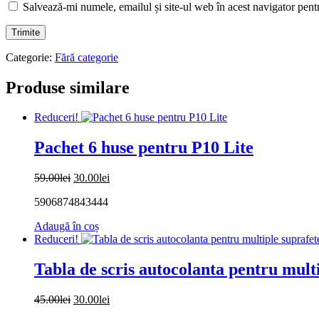
Salvează-mi numele, emailul și site-ul web în acest navigator pent
Categorie:
Fără categorie
Produse similare
Reduceri!
Pachet 6 huse pentru P10 Lite
Prețul
Prețul
59.00
lei
30.00
lei
inițial
curent
5906874843444
a
este:
fost:
30.00lei.
Adaugă în coș
59.00lei.
Reduceri!
Tabla de scris autocolanta pentru multi
Prețul
Prețul
45.00
lei
30.00
lei
inițial
curent