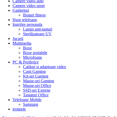
Camere video auto
Camere video sport
Gadgeturi
Bratari fitness
Huse telefoane
Ingrijire personala
Lampi anti-tantari
Sterilizatoare UV
Jucarii
Multimedia
Boxe
Boxe portabile
Microfoane
PC & Periferice
Cabluri si adaptoare video
Casti Gaming
Kit-uri Gaming
Mause-uri Gaming
Mause-uri Office
SSD-uri Externe
Tastaturi Office
Telefoane Mobile
Samsung
trotinete