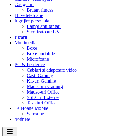
Gadgeturi
Bratari fitness
Huse telefoane
Ingrijire personala
Lampi anti-tantari
Sterilizatoare UV
Jucarii
Multimedia
Boxe
Boxe portabile
Microfoane
PC & Periferice
Cabluri si adaptoare video
Casti Gaming
Kit-uri Gaming
Mause-uri Gaming
Mause-uri Office
SSD-uri Externe
Tastaturi Office
Telefoane Mobile
Samsung
trotinete