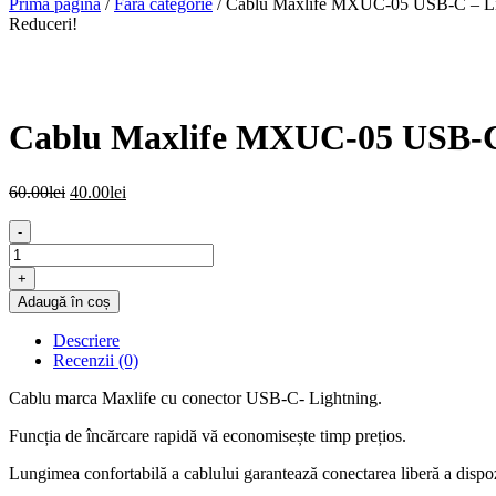
Prima pagină
/
Fără categorie
/ Cablu Maxlife MXUC-05 USB-C – Li
Reduceri!
Cablu Maxlife MXUC-05 USB-C 
Prețul
Prețul
60.00
lei
40.00
lei
inițial
curent
a
este:
-
fost:
40.00lei.
Cantitate
60.00lei.
Cablu
+
Maxlife
Adaugă în coș
MXUC-
05
Descriere
USB-
Recenzii (0)
C
-
Cablu marca Maxlife cu conector USB-C- Lightning.
Lightning
1,0
Funcția de încărcare rapidă vă economisește timp prețios.
m
20W
Lungimea confortabilă a cablului garantează conectarea liberă a dispoz
alb