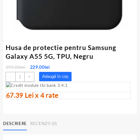
Husa de protectie pentru Samsung
Galaxy A55 5G, TPU, Negru
Prețul
Prețul
299.00
lei
229.00
lei
inițial
curent
Cantitate
Adaugă în coș
-
+
a
este:
Husa
fost:
229.00lei.
de
299.00lei.
67.39 Lei x 4 rate
protectie
pentru
Samsung
Galaxy
A55
DESCRIERE
RECENZII (0)
5G,
TPU,