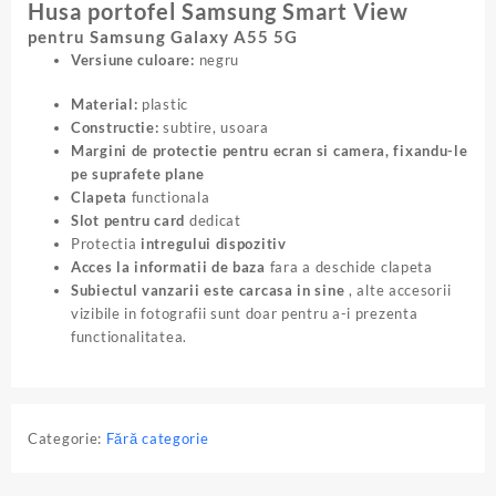
Negru
Husa portofel Samsung Smart View
pentru Samsung Galaxy A55 5G
Versiune culoare:
negru
Material:
plastic
Constructie:
subtire, usoara
Margini de protectie pentru ecran si camera, fixandu-le
pe suprafete plane
Clapeta
functionala
Slot pentru card
dedicat
Protectia
intregului dispozitiv
Acces la informatii de baza
fara a deschide clapeta
Subiectul vanzarii este carcasa in sine
, alte accesorii
vizibile in fotografii sunt doar pentru a-i prezenta
functionalitatea.
Categorie:
Fără categorie