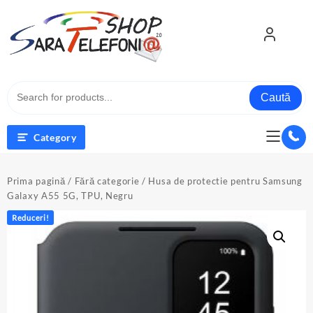
Skip
to
content
Caută
Category
Prima pagină
/
Fără categorie
/ Husa de protectie pentru Samsung
Galaxy A55 5G, TPU, Negru
Reduceri!