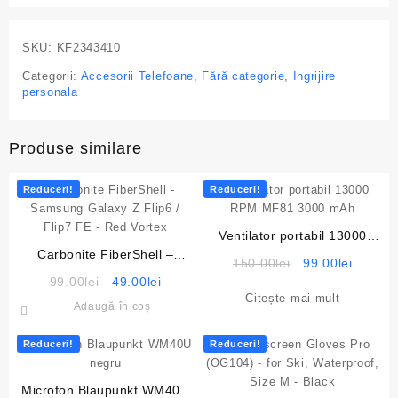
SKU:
KF2343410
Categorii:
Accesorii Telefoane
,
Fără categorie
,
Ingrijire
personala
Produse similare
Reduceri!
Reduceri!
Ventilator portabil 13000
Carbonite FiberShell –
RPM MF81 3000 mAh
Prețul
Prețul
150.00
lei
99.00
lei
Samsung Galaxy Z Flip6 /
Prețul
Prețul
inițial
curent
99.00
lei
49.00
lei
Flip7 FE – Red Vortex
Citește mai mult
inițial
curent
a
este:
Adaugă în coș
a
este:
fost:
99.00le
fost:
49.00lei.
150.00lei.
Reduceri!
Reduceri!
99.00lei.
Microfon Blaupunkt WM40U