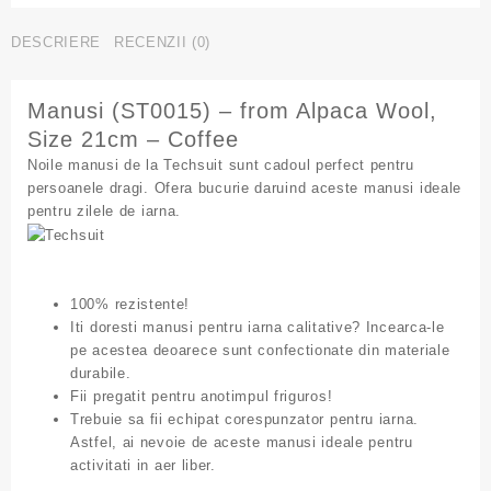
49.00lei.
-
DESCRIERE
RECENZII (0)
from
Alpaca
Wool,
Manusi (ST0015) – from Alpaca Wool,
Size
Size 21cm – Coffee
22cm
-
Noile manusi de la Techsuit sunt cadoul perfect pentru
Coffee
persoanele dragi. Ofera bucurie daruind aceste manusi ideale
pentru zilele de iarna.
100% rezistente!
Iti doresti manusi pentru iarna calitative? Incearca-le
pe acestea deoarece sunt confectionate din materiale
durabile.
Fii pregatit pentru anotimpul friguros!
Trebuie sa fii echipat corespunzator pentru iarna.
Astfel, ai nevoie de aceste manusi ideale pentru
activitati in aer liber.