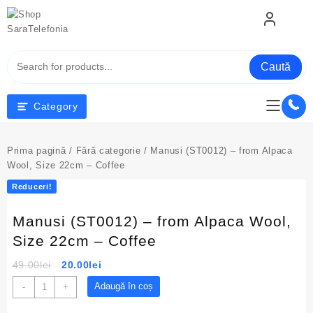
Skip
to
content
Caută
Category
Prima pagină
/
Fără categorie
/ Manusi (ST0012) – from Alpaca
Wool, Size 22cm – Coffee
Reduceri!
Manusi (ST0012) – from Alpaca Wool,
Size 22cm – Coffee
Prețul
Prețul
49.00
lei
20.00
lei
inițial
curent
Cantitate
Adaugă în coș
-
+
a
este:
Manusi
fost:
20.00lei.
(ST0012)