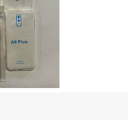
pentru
Galaxy
A6
Plus