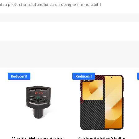
ntru protectia telefonului cu un designe memorabil!!
Reduceri!
Reduceri!
Maxlife FM transmitator
Carbonite FiberShell –