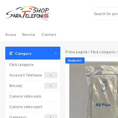
Skip
to
content
Acasa
Service
Contact
Prima pagină
/
Fără categorie
/
Category
Reduceri!
Fără categorie
Accesorii Telefoane
Bricolaj
Camere video auto
Camere video sport
Gadgeturi