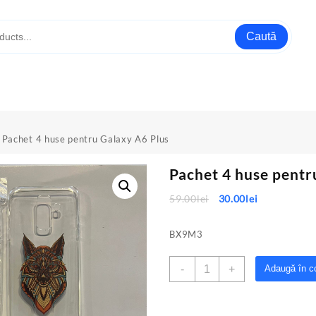
Caută
 Pachet 4 huse pentru Galaxy A6 Plus
Pachet 4 huse pentr
Prețul
Prețul
59.00
lei
30.00
lei
inițial
curent
a
este:
BX9M3
fost:
30.00lei.
59.00lei.
Cantitate
-
+
Adaugă în c
Pachet
4
huse