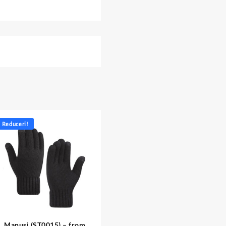
Reduceri!
Manusi (ST0015) – from