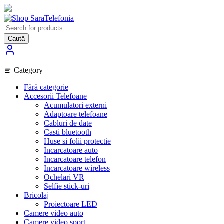
Skip
to
content
Caută
Category
Fără categorie
Accesorii Telefoane
Acumulatori externi
Adaptoare telefoane
Cabluri de date
Casti bluetooth
Huse si folii protectie
Incarcatoare auto
Incarcatoare telefon
Incarcatoare wireless
Ochelari VR
Selfie stick-uri
Bricolaj
Proiectoare LED
Camere video auto
Camere video sport