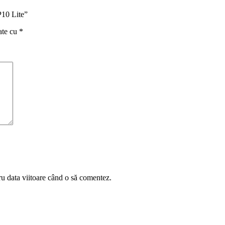
P10 Lite”
ate cu
*
ru data viitoare când o să comentez.