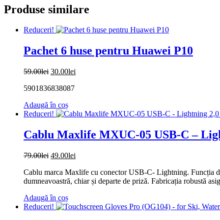
Produse similare
Reduceri!
Pachet 6 huse pentru Huawei P10
Prețul
Prețul
59.00
lei
30.00
lei
inițial
curent
5901836838087
a
este:
fost:
30.00lei.
Adaugă în coș
59.00lei.
Reduceri!
Cablu Maxlife MXUC-05 USB-C – Ligh
Prețul
Prețul
79.00
lei
49.00
lei
inițial
curent
Cablu marca Maxlife cu conector USB-C- Lightning. Funcția de î
a
este:
dumneavoastră, chiar și departe de priză. Fabricația robustă asig
fost:
49.00lei.
79.00lei.
Adaugă în coș
Reduceri!