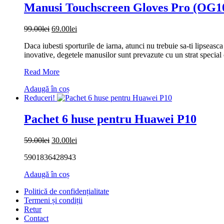
Manusi Touchscreen Gloves Pro (OG104
Prețul
Prețul
99.00
lei
69.00
lei
inițial
curent
Daca iubesti sporturile de iarna, atunci nu trebuie sa-ti lipseasc
a
este:
inovative, degetele manusilor sunt prevazute cu un strat special c
fost:
69.00lei.
99.00lei.
Manusi
Read More
Touchscreen
Adaugă în coș
Gloves
Reduceri!
Pro
(OG104)
–
Pachet 6 huse pentru Huawei P10
for
Ski,
Prețul
Prețul
59.00
lei
30.00
lei
Waterproof,
inițial
curent
Size
5901836428943
a
este:
M
fost:
30.00lei.
–
Adaugă în coș
59.00lei.
Black
Politică de confidențialitate
Termeni și condiții
Retur
Contact