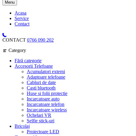
Menu
Acasa
Service
Contact
CONTACT
0766 090 202
Category
Fără categorie
Accesorii Telefoane
Acumulatori externi
Adaptoare telefoane
Cabluri de date
Casti bluetooth
Huse si folii protectie
Incarcatoare auto
Incarcatoare telefon
Incarcatoare wireless
Ochelari VR
Selfie stick-uri
Bricolaj
Proiectoare LED