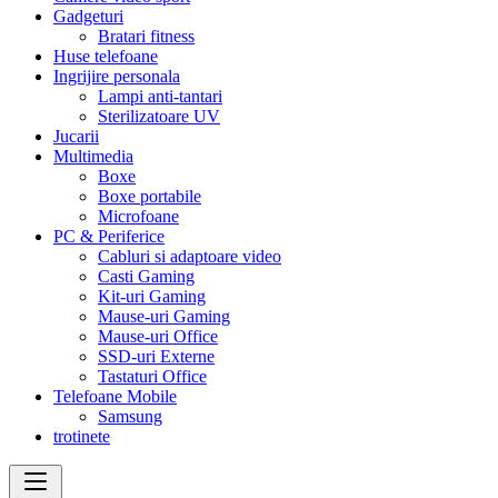
Gadgeturi
Bratari fitness
Huse telefoane
Ingrijire personala
Lampi anti-tantari
Sterilizatoare UV
Jucarii
Multimedia
Boxe
Boxe portabile
Microfoane
PC & Periferice
Cabluri si adaptoare video
Casti Gaming
Kit-uri Gaming
Mause-uri Gaming
Mause-uri Office
SSD-uri Externe
Tastaturi Office
Telefoane Mobile
Samsung
trotinete