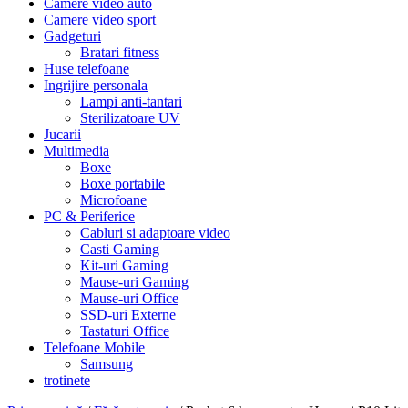
Camere video auto
Camere video sport
Gadgeturi
Bratari fitness
Huse telefoane
Ingrijire personala
Lampi anti-tantari
Sterilizatoare UV
Jucarii
Multimedia
Boxe
Boxe portabile
Microfoane
PC & Periferice
Cabluri si adaptoare video
Casti Gaming
Kit-uri Gaming
Mause-uri Gaming
Mause-uri Office
SSD-uri Externe
Tastaturi Office
Telefoane Mobile
Samsung
trotinete