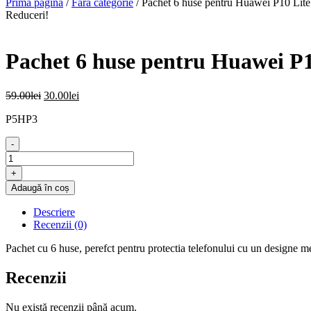
Prima pagină
/
Fără categorie
/ Pachet 6 huse pentru Huawei P10 Lite
Reduceri!
Pachet 6 huse pentru Huawei P1
Prețul
Prețul
59.00
lei
30.00
lei
inițial
curent
P5HP3
a
este:
fost:
30.00lei.
-
59.00lei.
Cantitate
Pachet
+
6
Adaugă în coș
huse
pentru
Descriere
Huawei
Recenzii (0)
P10
Lite
Pachet cu 6 huse, perefct pentru protectia telefonului cu un designe m
Recenzii
Nu există recenzii până acum.