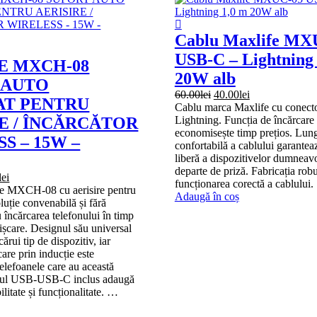
Cablu Maxlife MX
USB-C – Lightning
E MXCH-08
20W alb
 AUTO
Prețul
Prețul
60.00
lei
40.00
lei
T PENTRU
inițial
curent
Cablu marca Maxlife cu conec
a
este:
E / ÎNCĂRCĂTOR
Lightning. Funcția de încărcare
fost:
40.00lei.
economisește timp prețios. Lun
S – 15W –
60.00lei.
confortabilă a cablului garantea
liberă a dispozitivelor dumneavo
departe de priză. Fabricația rob
Prețul
lei
funcționarea corectă a cablului.
curent
fe MXCH-08 cu aerisire pentru
Adaugă în coș
este:
luție convenabilă și fără
99.00lei.
 încărcarea telefonului în timp
lei.
mișcare. Designul său universal
cărui tip de dispozitiv, iar
care prin inducție este
elefoanele care au această
blul USB-USB-C inclus adaugă
ilitate și funcționalitate. …