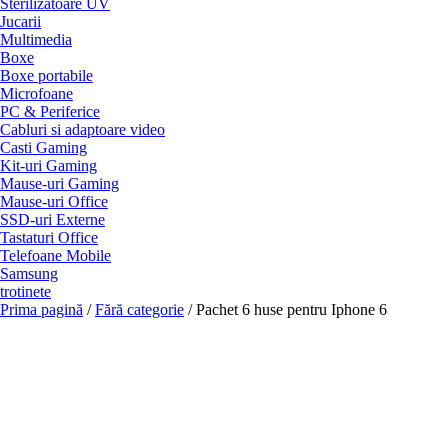
Sterilizatoare UV
Jucarii
Multimedia
Boxe
Boxe portabile
Microfoane
PC & Periferice
Cabluri si adaptoare video
Casti Gaming
Kit-uri Gaming
Mause-uri Gaming
Mause-uri Office
SSD-uri Externe
Tastaturi Office
Telefoane Mobile
Samsung
trotinete
Prima pagină
/
Fără categorie
/ Pachet 6 huse pentru Iphone 6