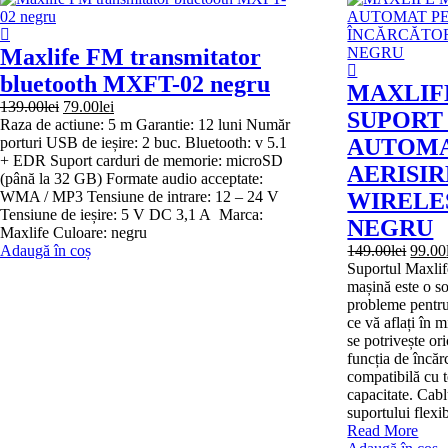
Maxlife FM transmitator
bluetooth MXFT-02 negru
MAXLIF
Prețul
Prețul
139.00
lei
79.00
lei
SUPORT
inițial
curent
Raza de actiune: 5 m Garantie: 12 luni Număr
a
este:
porturi USB de ieșire: 2 buc. Bluetooth: v 5.1
AUTOMA
fost:
79.00lei.
+ EDR Suport carduri de memorie: microSD
AERISIR
139.00lei.
(până la 32 GB) Formate audio acceptate:
WMA / MP3 Tensiune de intrare: 12 – 24 V
WIRELES
Tensiune de ieșire: 5 V DC 3,1 A Marca:
NEGRU
Maxlife Culoare: negru
Prețul
Adaugă în coș
149.00
lei
99.00
inițial
Suportul Maxli
a
mașină este o so
fost:
probleme pentru
149.00
ce vă aflați în 
se potrivește ori
funcția de încăr
compatibilă cu t
capacitate. Ca
suportului flexib
MAXLIFE
Read More
MXCH-