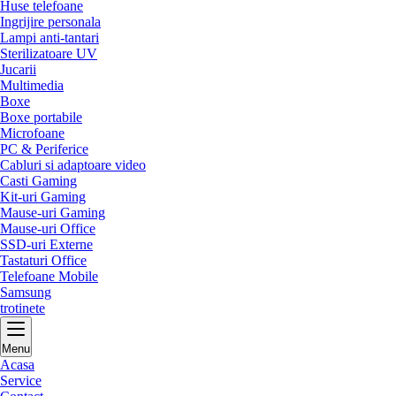
Huse telefoane
Ingrijire personala
Lampi anti-tantari
Sterilizatoare UV
Jucarii
Multimedia
Boxe
Boxe portabile
Microfoane
PC & Periferice
Cabluri si adaptoare video
Casti Gaming
Kit-uri Gaming
Mause-uri Gaming
Mause-uri Office
SSD-uri Externe
Tastaturi Office
Telefoane Mobile
Samsung
trotinete
Menu
Acasa
Service