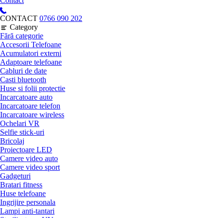
Contact
CONTACT
0766 090 202
Category
Fără categorie
Accesorii Telefoane
Acumulatori externi
Adaptoare telefoane
Cabluri de date
Casti bluetooth
Huse si folii protectie
Incarcatoare auto
Incarcatoare telefon
Incarcatoare wireless
Ochelari VR
Selfie stick-uri
Bricolaj
Proiectoare LED
Camere video auto
Camere video sport
Gadgeturi
Bratari fitness
Huse telefoane
Ingrijire personala
Lampi anti-tantari