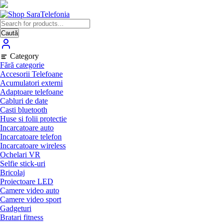
Skip
to
content
Caută
Category
Fără categorie
Accesorii Telefoane
Acumulatori externi
Adaptoare telefoane
Cabluri de date
Casti bluetooth
Huse si folii protectie
Incarcatoare auto
Incarcatoare telefon
Incarcatoare wireless
Ochelari VR
Selfie stick-uri
Bricolaj
Proiectoare LED
Camere video auto
Camere video sport
Gadgeturi
Bratari fitness