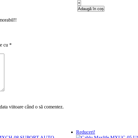
59.00lei.
Pachet
+
6
Adaugă în coș
huse
pentru
morabil!!
Iphone
6
te cu
*
 data viitoare când o să comentez.
Reduceri!