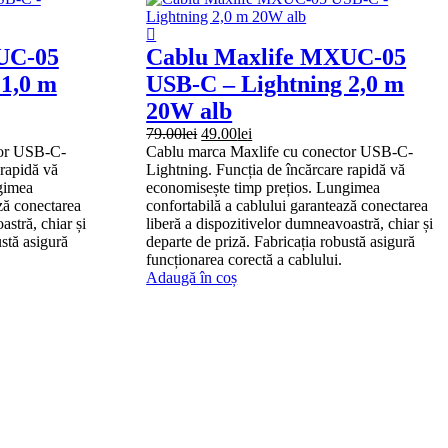
UC-05
Cablu Maxlife MXUC-05
 1,0 m
USB-C – Lightning 2,0 m
20W alb
Prețul
Prețul
79.00
lei
49.00
lei
inițial
curent
tor USB-C-
Cablu marca Maxlife cu conector USB-C-
a
este:
 rapidă vă
Lightning. Funcția de încărcare rapidă vă
fost:
49.00lei.
gimea
economisește timp prețios. Lungimea
79.00lei.
ză conectarea
confortabilă a cablului garantează conectarea
astră, chiar și
liberă a dispozitivelor dumneavoastră, chiar și
ustă asigură
departe de priză. Fabricația robustă asigură
funcționarea corectă a cablului.
Adaugă în coș