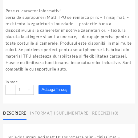
inițial
curent
a
este:
Poze cu caracter informativ!
fost:
12.00lei.
Seria de suprapuneri Matt TPU se remarca prin: – finisaj mat, –
39.00lei.
rezistenta la zgarieturi si murdarie, – protectie buna a
dispozitivului si a camerelor impotriva zgarieturilor, – textura
placuta la atingere si anti-alunecare, – decupaje precise pentru
toate porturile si camerele. Produsul este disponibil in mai multe
culori. Se potrivesc perfect pentru smartphone-uri. Fabricat din
material TPU afecteaza durabilitatea si flexibilitatea carcasei.
Husele nu limiteaza functionarea incarcatoarelor inductive. Sunt
compatibile cu suporturile auto.
În stoc
Cantitate
Adaugă în coș
-
+
Husa
Matt
TPU
DESCRIERE
INFORMAȚII SUPLIMENTARE
RECENZII (0)
iPhone
14
pro
16,1"
Seria de suprapuneri Matt TPU se remarca prin: – finisaj mat, –