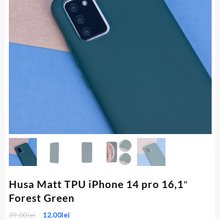
Husa Matt TPU iPhone 14 pro 16,1″
Forest Green
Prețul
Prețul
39.00
lei
12.00
lei