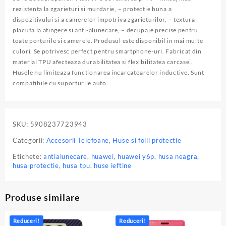
Forest
rezistenta la zgarieturi si murdarie, – protectie buna a
Green
dispozitivului si a camerelor impotriva zgarieturilor, – textura
placuta la atingere si anti-alunecare, – decupaje precise pentru
toate porturile si camerele. Produsul este disponibil in mai multe
culori. Se potrivesc perfect pentru smartphone-uri. Fabricat din
material TPU afecteaza durabilitatea si flexibilitatea carcasei.
Husele nu limiteaza functionarea incarcatoarelor inductive. Sunt
compatibile cu suporturile auto.
SKU:
5908237723943
Categorii:
Accesorii Telefoane
,
Huse si folii protectie
Etichete:
antialunecare
,
huawei
,
huawei y6p
,
husa neagra
,
husa protectie
,
husa tpu
,
huse ieftine
Produse similare
Reduceri!
Reduceri!