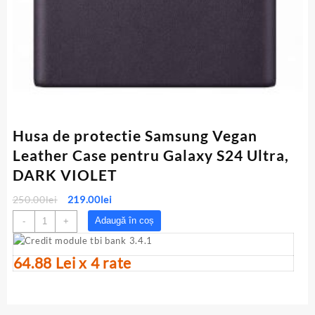
Husa de protectie Samsung Vegan
Leather Case pentru Galaxy S24 Ultra,
DARK VIOLET
Prețul
Prețul
250.00
lei
219.00
lei
inițial
curent
Cantitate
Adaugă în coș
-
+
a
este:
Husa
fost:
219.00lei.
de
250.00lei.
64.88 Lei x 4 rate
protectie
Samsung
Vegan
Leather