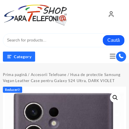
Skip
to
content
Caută
Category
Prima pagină
/
Accesorii Telefoane
/ Husa de protectie Samsung
Vegan Leather Case pentru Galaxy S24 Ultra, DARK VIOLET
Reduceri!