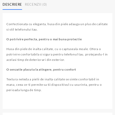
Case
DESCRIERE
RECENZII (0)
pentru
Galaxy
S24
Ultra,
Confectionata cu eleganta, husa din piele adauga un plus de calitate
DARK
si stil telefonului tau.
VIOLET
O potrivire perfecta, pentru o mai buna protectie
Husa din piele de inalta calitate, cu o captuseala moale. Ofera o
potrivire confortabila si sigura pentru telefonul tau, protejandu-l in
acelasi timp de deteriorari din exterior.
O senzatie placuta la atingere, pentru confort
Textura neteda a pielii de inalta calitate se simte confortabil in
mana, ceea ce-ti permite sa tii dispozitivul cu usurinta, pentru o
perioada lunga de timp.