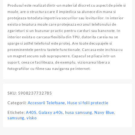
A40s,
Produsul este realizat dintr-un material discret cu aspect de piele si
Navy
moale, are o structura care il impiedica sa alunece din mana si
Blue,
protejeaza totodata impotriva socurilor sau loviturilor. In interior
Visko
exista o tesatura moale care protejeaza ecranul telefonului de
Case
zgarieturi si un buzunar practic pentru carduri sau bancnote. In
interior exista o carcasa flexibila din TPU, datorita careia nu se
sparge si astfel telefonul este protej. Are toate decupajele si
proeminentele pentru tastele functionale. Carcasa este inchisa cu
un magnet ascuns sub suprapunere. Capacul se pliaza intr-un
suport, ceea ce faciliteaza, de exemplu, vizionarea libera a
fotografiilor cu filme sau navigarea pe internet.
SKU:
5908237732785
Categorii:
Accesorii Telefoane
,
Huse si folii protectie
Etichete:
A40S
,
Galaxy a40s
,
husa samsung
,
Navy Blue
,
samsung
,
visko