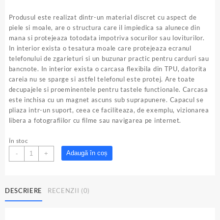
Produsul este realizat dintr-un material discret cu aspect de
piele si moale, are o structura care il impiedica sa alunece din
mana si protejeaza totodata impotriva socurilor sau loviturilor.
In interior exista o tesatura moale care protejeaza ecranul
telefonului de zgarieturi si un buzunar practic pentru carduri sau
bancnote. In interior exista o carcasa flexibila din TPU, datorita
careia nu se sparge si astfel telefonul este protej. Are toate
decupajele si proeminentele pentru tastele functionale. Carcasa
este inchisa cu un magnet ascuns sub suprapunere. Capacul se
pliaza intr-un suport, ceea ce faciliteaza, de exemplu, vizionarea
libera a fotografiilor cu filme sau navigarea pe internet.
În stoc
Cantitate
Adaugă în coș
-
+
Husa
tip
carte
DESCRIERE
RECENZII (0)
pentru
Samsung
Galaxy