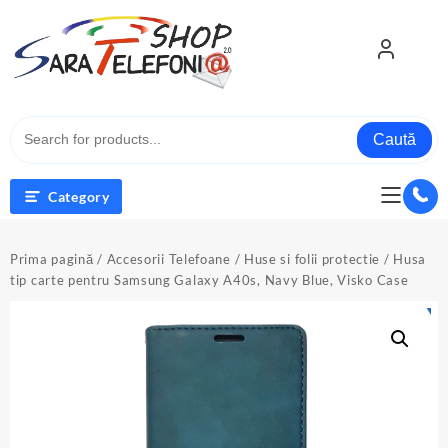
Skip
to
content
Caută
Category
Prima pagină
/
Accesorii Telefoane
/
Huse si folii protectie
/ Husa
tip carte pentru Samsung Galaxy A40s, Navy Blue, Visko Case