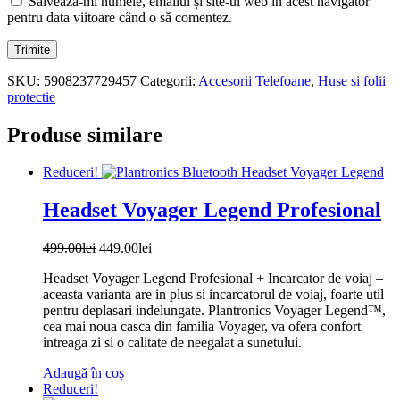
Salvează-mi numele, emailul și site-ul web în acest navigator
pentru data viitoare când o să comentez.
SKU:
5908237729457
Categorii:
Accesorii Telefoane
,
Huse si folii
protectie
Produse similare
Reduceri!
Headset Voyager Legend Profesional
Prețul
Prețul
499.00
lei
449.00
lei
inițial
curent
Headset Voyager Legend Profesional + Incarcator de voiaj –
a
este:
aceasta varianta are in plus si incarcatorul de voiaj, foarte util
fost:
449.00lei.
pentru deplasari indelungate. Plantronics Voyager Legend™,
499.00lei.
cea mai noua casca din familia Voyager, va ofera confort
intreaga zi si o calitate de neegalat a sunetului.
Adaugă în coș
Reduceri!