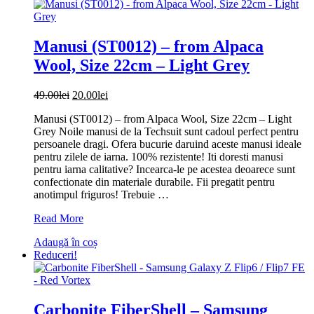
Manusi (ST0012) – from Alpaca
Wool, Size 22cm – Light Grey
Prețul
Prețul
49.00
lei
20.00
lei
inițial
curent
Manusi (ST0012) – from Alpaca Wool, Size 22cm – Light
a
este:
Grey Noile manusi de la Techsuit sunt cadoul perfect pentru
fost:
20.00lei.
persoanele dragi. Ofera bucurie daruind aceste manusi ideale
49.00lei.
pentru zilele de iarna. 100% rezistente! Iti doresti manusi
pentru iarna calitative? Incearca-le pe acestea deoarece sunt
confectionate din materiale durabile. Fii pregatit pentru
anotimpul friguros! Trebuie …
Manusi
Read More
(ST0012)
Adaugă în coș
–
Reduceri!
from
Alpaca
Wool,
Size
22cm
Carbonite FiberShell – Samsung