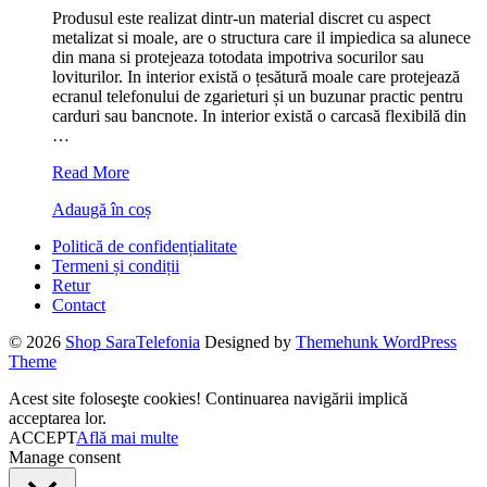
Red
Produsul este realizat dintr-un material discret cu aspect
a
este:
Vortex
metalizat si moale, are o structura care il impiedica sa alunece
fost:
30.00lei.
din mana si protejeaza totodata impotriva socurilor sau
69.00lei.
loviturilor. In interior există o țesătură moale care protejează
ecranul telefonului de zgarieturi și un buzunar practic pentru
carduri sau bancnote. In interior există o carcasă flexibilă din
…
Husa
Read More
tip
Adaugă în coș
carte
Nokia
Politică de confidențialitate
2.3
Termeni și condiții
Yellow,
Retur
Visko
Contact
Book
© 2026
Shop SaraTelefonia
Designed by
Themehunk WordPress
Theme
Acest site foloseşte cookies! Continuarea navigării implică
acceptarea lor.
ACCEPT
Află mai multe
Manage consent