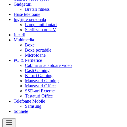
Gadgeturi
Bratari fitness
Huse telefoane
Ingrijire personala
Lampi anti-tantari
Sterilizatoare UV
Jucarii
Multimedia
Boxe
Boxe portabile
Microfoane
PC & Periferice
Cabluri si adaptoare video
Casti Gaming
Kit-uri Gaming
Mause-uri Gaming
Mause-uri Office
SSD-uri Externe
Tastaturi Office
Telefoane Mobile
Samsung
trotinete