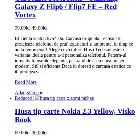
–
Galaxy Z Flip6 / Flip7 FE – Red
Light
Grey
Vortex
Prețul
Prețul
99.00
lei
49.00
lei
inițial
curent
Eficienta si atractiva? Da. Carcasa originala Techsuit iti
a
este:
protejeaza telefonul de praf, zgarieturi si amprente, in timp ce
fost:
49.00lei.
arata fenomenal! Alege ceva diferit Husa Techsuit este o
99.00lei.
varianta ideala pentru a-ti personaliza telefonul. Pattern-ul
inovativ transmite eleganta, pastrand de asemenea un aer
modern. Stil si eficienta Daca iti doresti o carcasa estetica ce
iti protejeaza …
Carbonite
Read More
FiberShell
Adaugă în coș
–
Reduceri!
Samsung
Galaxy
Z
Husa tip carte Nokia 2.3 Yellow, Visko
Flip6
Book
/
Flip7
FE
Prețul
Prețul
69.00
lei
30.00
lei
–
inițial
curent