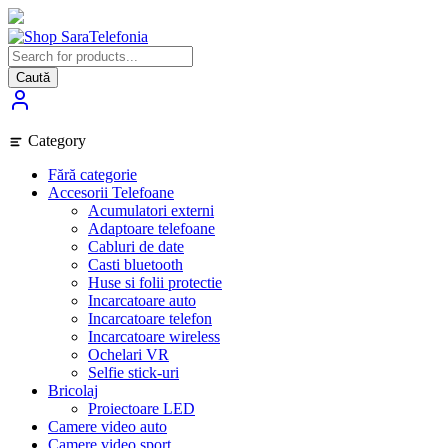
Skip
to
content
Caută
Category
Fără categorie
Accesorii Telefoane
Acumulatori externi
Adaptoare telefoane
Cabluri de date
Casti bluetooth
Huse si folii protectie
Incarcatoare auto
Incarcatoare telefon
Incarcatoare wireless
Ochelari VR
Selfie stick-uri
Bricolaj
Proiectoare LED
Camere video auto
Camere video sport