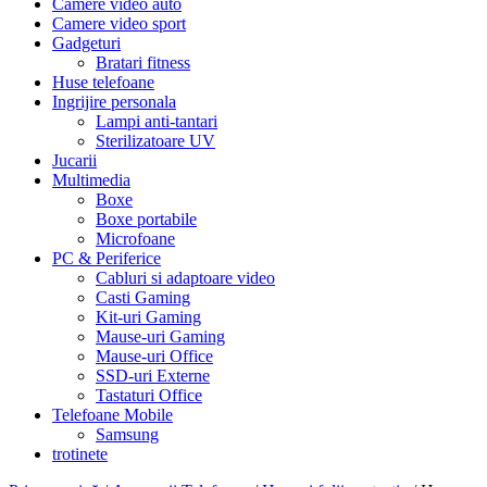
Camere video auto
Camere video sport
Gadgeturi
Bratari fitness
Huse telefoane
Ingrijire personala
Lampi anti-tantari
Sterilizatoare UV
Jucarii
Multimedia
Boxe
Boxe portabile
Microfoane
PC & Periferice
Cabluri si adaptoare video
Casti Gaming
Kit-uri Gaming
Mause-uri Gaming
Mause-uri Office
SSD-uri Externe
Tastaturi Office
Telefoane Mobile
Samsung
trotinete