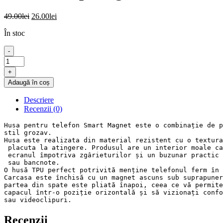
Prețul
Prețul
49.00
lei
26.00
lei
inițial
curent
În stoc
a
este:
fost:
26.00lei.
-
49.00lei.
Cantitate
Husa
+
Smart
Adaugă în coș
Magnet
pentru
Descriere
Huawei
Recenzii (0)
Y5p
Magnet
Husa pentru telefon Smart Magnet este o combinație de p
Case
stil grozav. 

Gold
Husa este realizata din material rezistent cu o textura
 placuta la atingere. Produsul are un interior moale ca
 ecranul împotriva zgârieturilor și un buzunar practic 
 sau bancnote. 

O husă TPU perfect potrivită menține telefonul ferm în 
Carcasa este închisă cu un magnet ascuns sub suprapuner
partea din spate este pliată înapoi, ceea ce vă permite
sau videoclipuri.
Recenzii