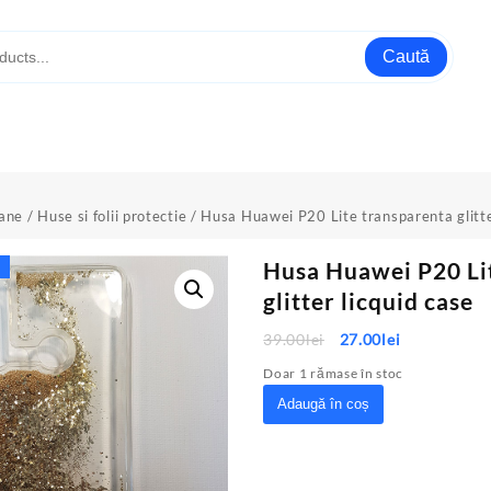
Caută
oane
/
Huse si folii protectie
/ Husa Huawei P20 Lite transparenta glitte
Husa Huawei P20 Li
glitter licquid case
Prețul
Prețul
39.00
lei
27.00
lei
inițial
curent
Doar 1 rămase în stoc
a
este:
Cantitate
Adaugă în coș
fost:
27.00lei.
Husa
39.00lei.
Huawei
P20
Lite