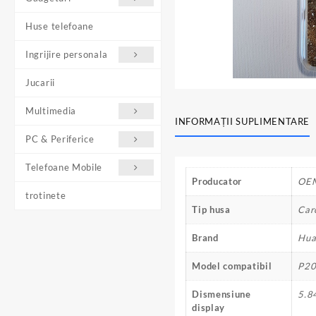
Huse telefoane
Ingrijire personala
Jucarii
Multimedia
INFORMAȚII SUPLIMENTARE
PC & Periferice
Telefoane Mobile
Producator
OE
trotinete
Tip husa
Car
Brand
Hua
Model compatibil
P20
Dismensiune
5.8
display