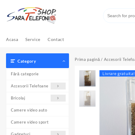
Skip
to
content
Acasa
Service
Contact
Prima pagină
/
Accesorii Telef
Category
Livrare gratuita!
Fără categorie
Accesorii Telefoane
Bricolaj
Camere video auto
Camere video sport
Gadgeturi