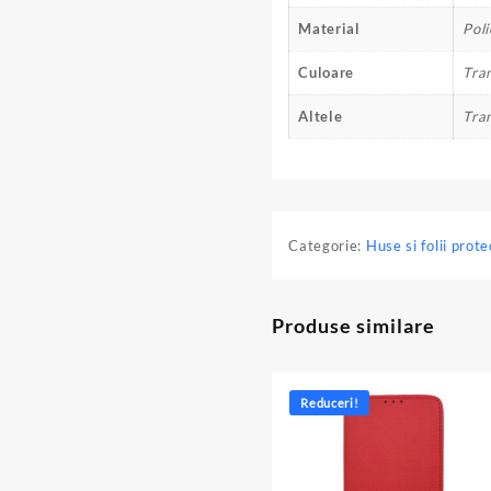
Material
Pol
Culoare
Tran
Altele
Tra
Categorie:
Huse si folii prote
Produse similare
Reduceri!