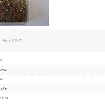
transparenta
glitter
licquid
case
RECENZII (0)
M
casa
wei
 Lite
4 inch