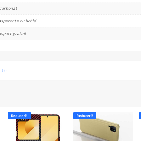
icarbonat
sparenta cu lichid
nsport gratuit
ctie
Reduceri!
Reduceri!