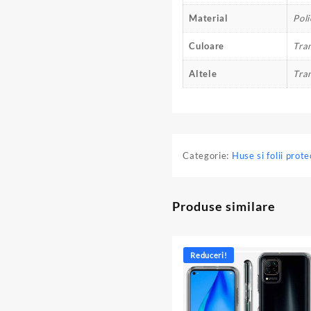
Material
Pol
Culoare
Tra
Altele
Tra
Categorie:
Huse si folii prote
Produse similare
Reduceri!