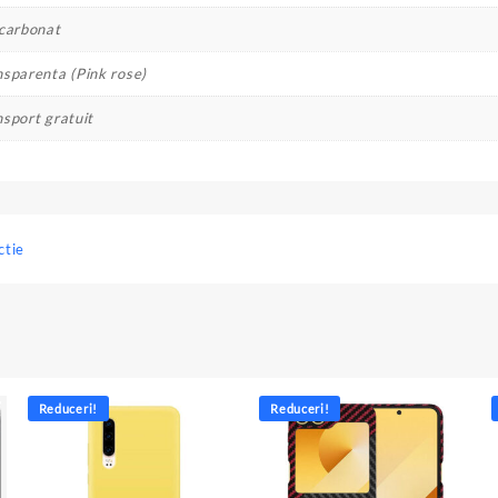
icarbonat
nsparenta (Pink rose)
nsport gratuit
ctie
Reduceri!
Reduceri!