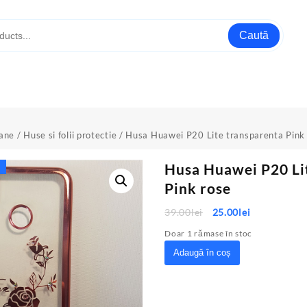
Caută
oane
/
Huse si folii protectie
/ Husa Huawei P20 Lite transparenta Pink
Husa Huawei P20 Li
Pink rose
Prețul
Prețul
39.00
lei
25.00
lei
inițial
curent
Doar 1 rămase în stoc
a
este:
Cantitate
Adaugă în coș
fost:
25.00lei.
Husa
39.00lei.
Huawei
P20
Lite