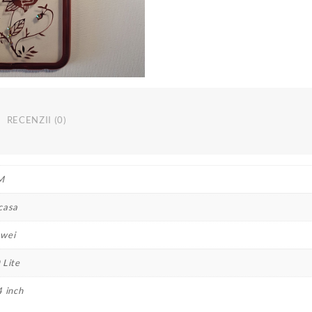
transparenta
Pink
rose
RECENZII (0)
M
casa
wei
 Lite
4 inch