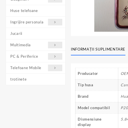
Huse telefoane
Ingrijire personala
Jucarii
Multimedia
INFORMAȚII SUPLIMENTARE
PC & Periferice
Telefoane Mobile
Producator
OE
trotinete
Tip husa
Car
Brand
Hua
Model compatibil
P20
Dismensiune
5.8
display