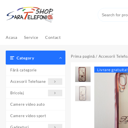
Skip
to
content
Acasa
Service
Contact
Prima pagină
/
Accesorii Telef
Category
Livrare gratuita!
Fără categorie
Accesorii Telefoane
Bricolaj
Camere video auto
Camere video sport
Gadgeturi