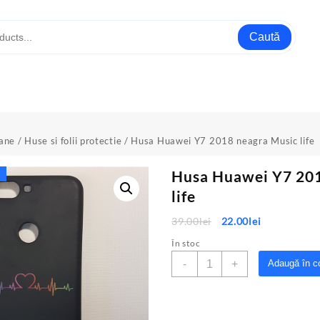
Caută
oane
/
Huse si folii protectie
/ Husa Huawei Y7 2018 neagra Music life
Husa Huawei Y7 201
life
Prețul
Prețul
39.00
lei
22.00
lei
inițial
curent
În stoc
a
este:
Cantitate
-
+
Adaugă în c
fost:
22.00lei.
Husa
39.00lei.
Huawei
Y7
2018