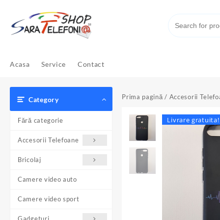
Skip
to
content
Acasa
Service
Contact
Prima pagină
/
Accesorii Telef
Category
Livrare gratuita!
Fără categorie
Accesorii Telefoane
Bricolaj
Camere video auto
Camere video sport
Gadgeturi