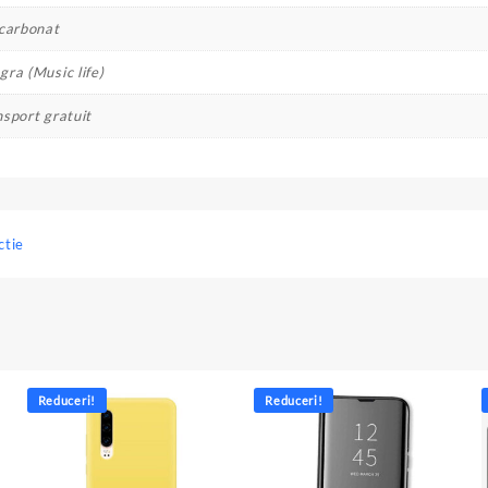
icarbonat
ra (Music life)
nsport gratuit
ctie
Reduceri!
Reduceri!