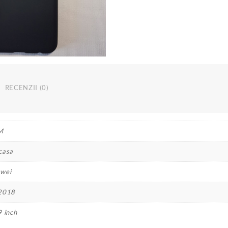
neagra
Music
life
RECENZII (0)
M
casa
wei
2018
9 inch