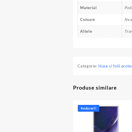
Material
Pol
Culoare
Neag
Altele
Tra
Categorie:
Huse si folii prote
Produse similare
Reduceri!