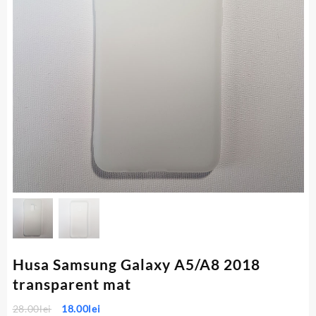
Husa Samsung Galaxy A5/A8 2018
transparent mat
Prețul
Prețul
28.00
lei
18.00
lei