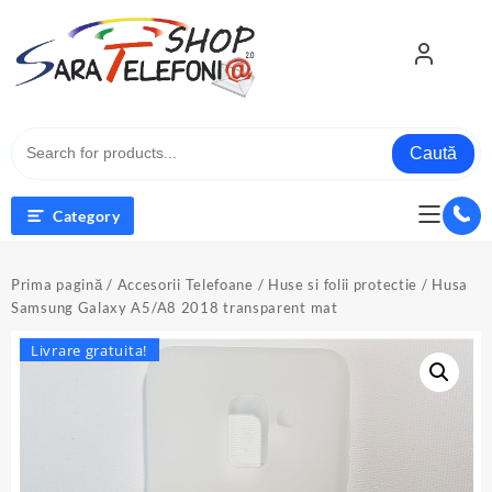
Skip
to
content
Caută
Category
Prima pagină
/
Accesorii Telefoane
/
Huse si folii protectie
/ Husa
Samsung Galaxy A5/A8 2018 transparent mat
Livrare gratuita!