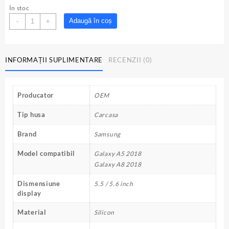
inițial
curent
În stoc
a
este:
Cantitate
Adaugă în coș
-
+
fost:
18.00lei.
Husa
28.00lei.
Samsung
Galaxy
INFORMAȚII SUPLIMENTARE
RECENZII (0)
A5/A8
2018
transparent
mat
Producator
OEM
Tip husa
Carcasa
Brand
Samsung
Model compatibil
Galaxy A5 2018
Galaxy A8 2018
Dismensiune
5.5 / 5.6 inch
display
Material
Silicon