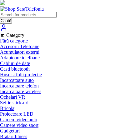
Skip
to
content
Caută
Category
Fără categorie
Accesorii Telefoane
Acumulatori externi
Adaptoare telefoane
Cabluri de date
Casti bluetooth
Huse si folii protectie
Incarcatoare auto
Incarcatoare telefon
Incarcatoare wireless
Ochelari VR
Selfie stick-uri
Bricolaj
Proiectoare LED
Camere video auto
Camere video sport
Gadgeturi
Bratari fitness