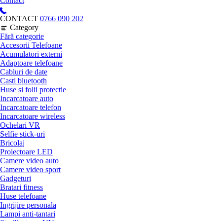
Contact
CONTACT
0766 090 202
Category
Fără categorie
Accesorii Telefoane
Acumulatori externi
Adaptoare telefoane
Cabluri de date
Casti bluetooth
Huse si folii protectie
Incarcatoare auto
Incarcatoare telefon
Incarcatoare wireless
Ochelari VR
Selfie stick-uri
Bricolaj
Proiectoare LED
Camere video auto
Camere video sport
Gadgeturi
Bratari fitness
Huse telefoane
Ingrijire personala
Lampi anti-tantari