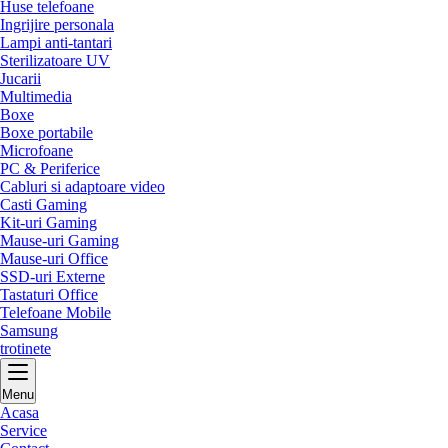
Huse telefoane
Ingrijire personala
Lampi anti-tantari
Sterilizatoare UV
Jucarii
Multimedia
Boxe
Boxe portabile
Microfoane
PC & Periferice
Cabluri si adaptoare video
Casti Gaming
Kit-uri Gaming
Mause-uri Gaming
Mause-uri Office
SSD-uri Externe
Tastaturi Office
Telefoane Mobile
Samsung
trotinete
Menu
Acasa
Service