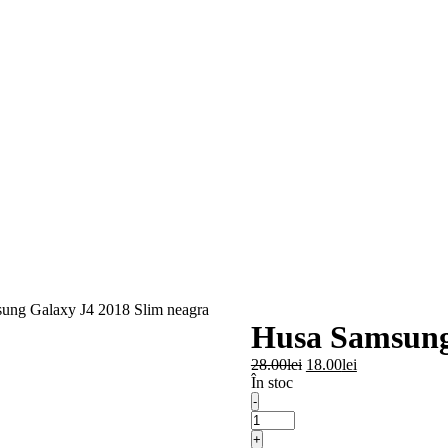
ung Galaxy J4 2018 Slim neagra
Husa Samsung
Prețul
Prețul
28.00
lei
18.00
lei
inițial
curent
În stoc
a
este:
-
fost:
18.00lei.
Cantitate
28.00lei.
Husa
+