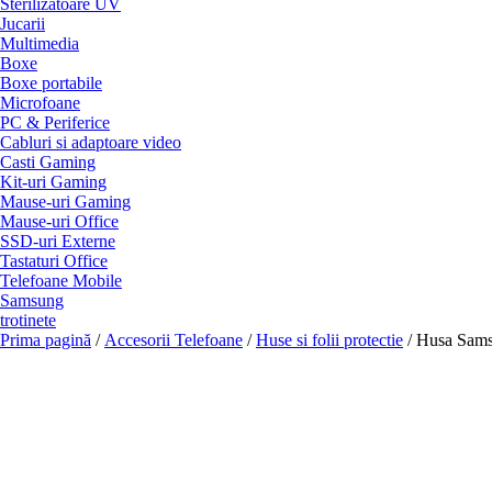
Sterilizatoare UV
Jucarii
Multimedia
Boxe
Boxe portabile
Microfoane
PC & Periferice
Cabluri si adaptoare video
Casti Gaming
Kit-uri Gaming
Mause-uri Gaming
Mause-uri Office
SSD-uri Externe
Tastaturi Office
Telefoane Mobile
Samsung
trotinete
Prima pagină
/
Accesorii Telefoane
/
Huse si folii protectie
/ Husa Sams
Livrare gratuita!