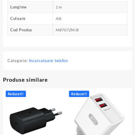
Lungime
1 m
Culoare
Alb
Cod Produs
MB707ZM/B
Categorie:
Incarcatoare telefon
Produse similare
Reduceri!
Reduceri!