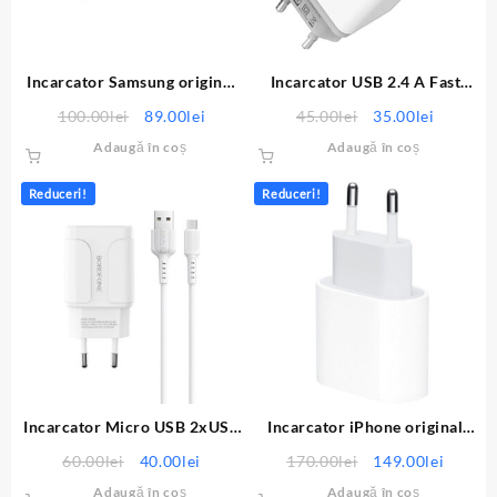
Incarcator Samsung original
Incarcator USB 2.4 A Fast
USB Type-C
Charge X0-L31
Prețul
Prețul
Prețul
Prețul
100.00
lei
89.00
lei
45.00
lei
35.00
lei
inițial
curent
inițial
curent
Adaugă în coș
Adaugă în coș
a
este:
a
este:
fost:
89.00lei.
fost:
35.00lei
Reduceri!
Reduceri!
100.00lei.
45.00lei.
Incarcator Micro USB 2xUSB
Incarcator iPhone original
2.4 A
USB Type-C
Prețul
Prețul
Prețul
Prețul
60.00
lei
40.00
lei
170.00
lei
149.00
lei
inițial
curent
inițial
curent
Adaugă în coș
Adaugă în coș