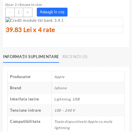
inițial
curent
Doar 2 rămase în stoc
a
este:
Cantitate
Adaugă în coș
-
+
fost:
119.00lei.
Incarcator
130.00lei.
iPhone
39.83 Lei x 4 rate
original
cu
cablu
lightning
1
INFORMAȚII SUPLIMENTARE
RECENZII (0)
m
Producator
Apple
Brand
Iphone
Interfata iesire
Lightning, USB
Tensiune intrare
100 – 240 V
Compatibilitate
Toate dispozitivele Apple cu mufa
lightning