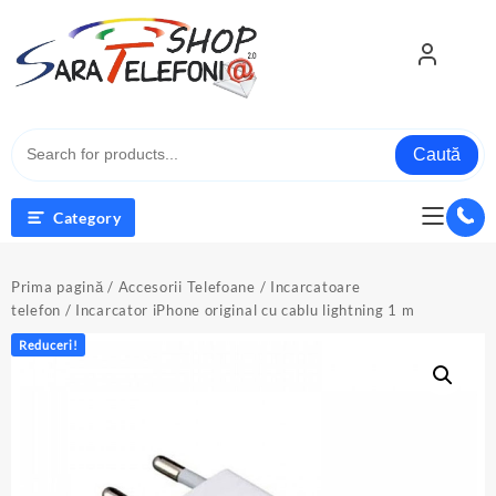
Skip
to
content
Caută
Category
Prima pagină
/
Accesorii Telefoane
/
Incarcatoare
telefon
/ Incarcator iPhone original cu cablu lightning 1 m
Reduceri!