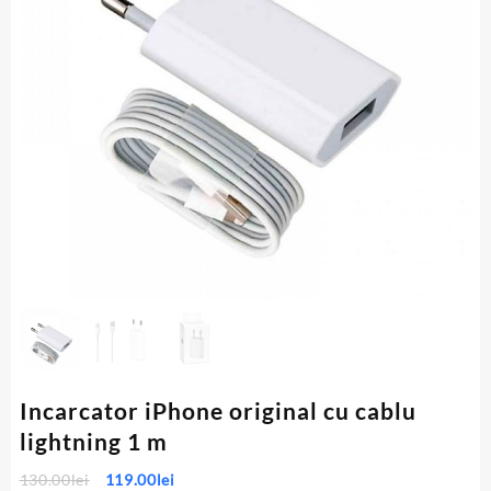
Incarcator iPhone original cu cablu
lightning 1 m
Prețul
Prețul
130.00
lei
119.00
lei