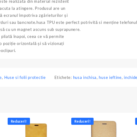
este realizata din material rezistent
lacuta la atingere. Produsul are un
ă ecranul împotriva zgârieturilor și
rduri sau bancnote.husa TPU este perfect potrivită si menține telefonu
chisă cu un magnet ascuns sub suprapunere.
e pliată înapoi, ceea ce vă permite
 poziție orizontală și să vizionați
oclipuri.
e
,
Huse si folii protectie
Etichete:
husa inchisa
,
huse ieftine
,
inchid
Reduceri!
Reduceri!