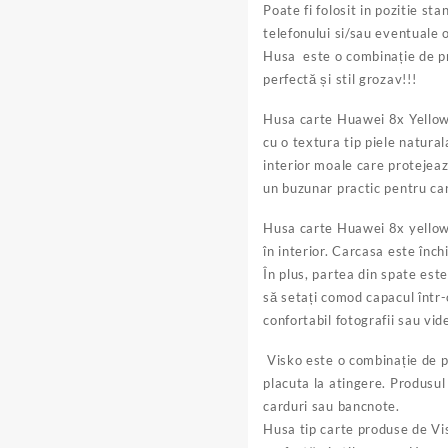
Poate fi folosit in pozitie s
telefonului si/sau eventuale o
Husa este o combinație de p
perfectă și stil grozav!!!
Husa carte Huawei 8x Yellow 
cu o textura tip piele natural
interior moale care protejeaz
un buzunar practic pentru ca
Husa carte Huawei 8x yellow 
în interior. Carcasa este în
În plus, partea din spate est
să setați comod capacul într-o
confortabil fotografii sau vide
Visko este o combinație de pr
placuta la atingere. Produsul
carduri sau bancnote.
Husa tip carte produse de Vi