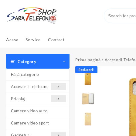
Skip
to
content
Acasa
Service
Contact
Prima pagină
/
Accesorii Telef
Category
Reduceri!
Fără categorie
Accesorii Telefoane
Bricolaj
Camere video auto
Camere video sport
Gadgeturi