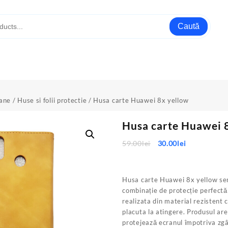
Caută
oane
/
Huse si folii protectie
/ Husa carte Huawei 8x yellow
Husa carte Huawei 
Prețul
Prețul
59.00
lei
30.00
lei
inițial
curent
a
este:
fost:
30.00lei.
Husa carte Huawei 8x yellow se
59.00lei.
combinație de protecție perfectă 
realizata din material rezistent 
placuta la atingere. Produsul are
protejează ecranul împotriva zgâ