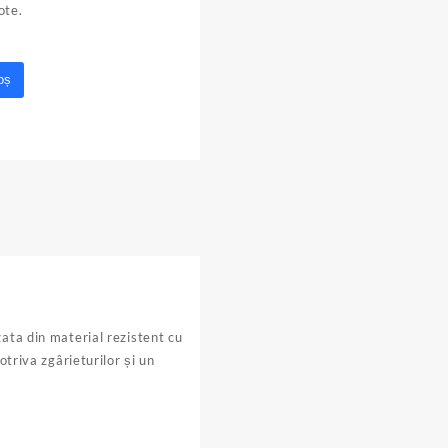
note.
oș
ata din material rezistent cu
otriva zgârieturilor și un