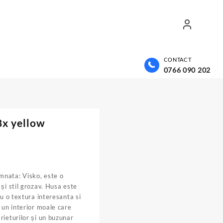
CONTACT
0766 090 202
8x yellow
mnata: Visko, este o
și stil grozav. Husa este
cu o textura interesanta si
 un interior moale care
rieturilor și un buzunar