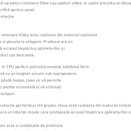
tand-up penru vizionare filme sau apeluri video, in spate prezinta un de
rificii pentru sunet
rotecție
semnata Visko este realizata din material rezistent
a si placuta la atingere. Produsul are un
ă ecranul împotriva zgârieturilor și
rduri sau bancnote.
in TPU perfect potrivită menține telefonul ferm
chisă cu un magnet ascuns sub suprapunere.
e pliată înapoi, ceea ce vă permite
 poziție orizontală și să vizionați
oclipuri.
otecție perfectă și stil grozav. Husa este realizata din material reziste
 are un interior moale care protejează ecranul împotriva zgârieturilor 
sko este o combinație de protecție