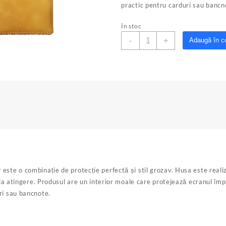
practic pentru carduri sau banc
În stoc
Cantitate
-
+
Adaugă în c
Husa
carte
Huawei
8x
yellow
ste o combinație de protecție perfectă și stil grozav. Husa este realiz
 la atingere. Produsul are un interior moale care protejează ecranul împ
ri sau bancnote.