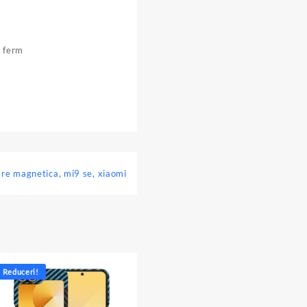
l ferm
ere magnetica
,
mi9 se
,
xiaomi
Reduceri!